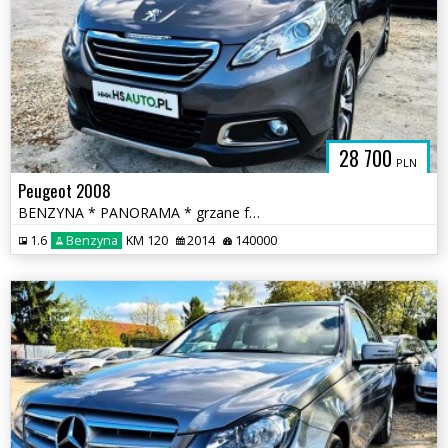
28 700
PLN
Peugeot 2008
BENZYNA * PANORAMA * grzane fotele * niski przebieg * OKAZJA
1.6
Benzyna
KM 120
2014
140000