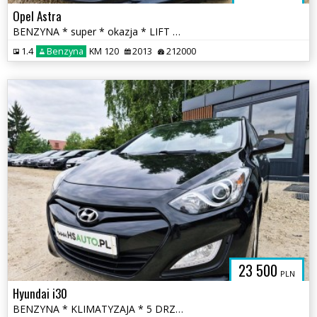
Opel Astra
BENZYNA * super * okazja * LIFT * polecamy
1.4
Benzyna
KM 120
2013
212000
23 500
PLN
Hyundai i30
BENZYNA * KLIMATYZAJA * 5 DRZWI * super * okazja * polecamy