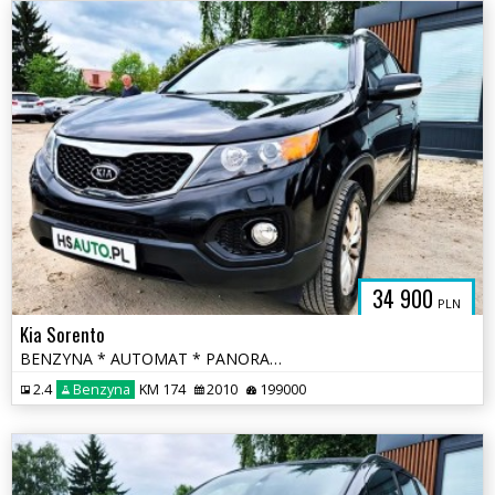
34 900
PLN
Kia Sorento
BENZYNA * AUTOMAT * PANORAMA * super * okazja * polecamy
2.4
Benzyna
KM 174
2010
199000