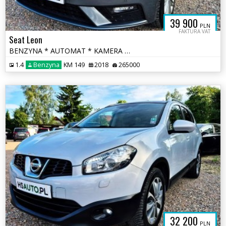
39 900
PLN
FAKTURA VAT
Seat Leon
BENZYNA * AUTOMAT * KAMERA * skóra alcantara * 2x pdc * serwis aso
1.4
Benzyna
KM 149
2018
265000
32 200
PLN