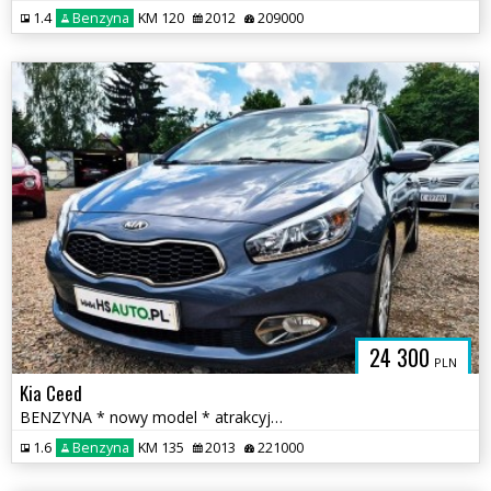
1.4
Benzyna
KM 120
2012
209000
24 300
PLN
Kia Ceed
BENZYNA * nowy model * atrakcyjny wygląd * SUPER * stan * OKAZJA
1.6
Benzyna
KM 135
2013
221000