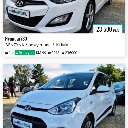
SAUTO.COM.
23 500
PLN
Hyundai i30
BENZYNA * nowy model * KLIMA * atrakcyjny wygląd * super * okazja
1.4
Benzyna
KM 99
2013
236000