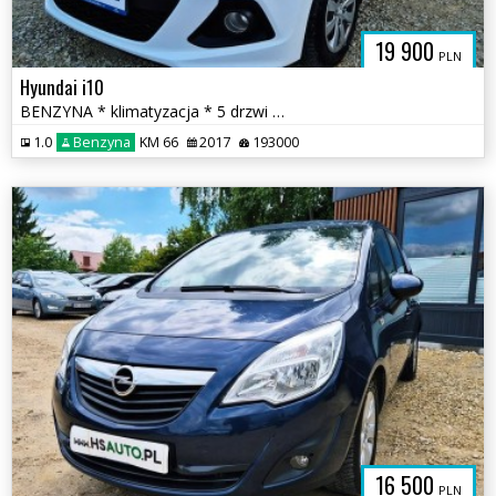
19 900
PLN
Hyundai i10
BENZYNA * klimatyzacja * 5 drzwi * SUPER * OKAZJA * serwis ASO
1.0
Benzyna
KM 66
2017
193000
16 500
PLN