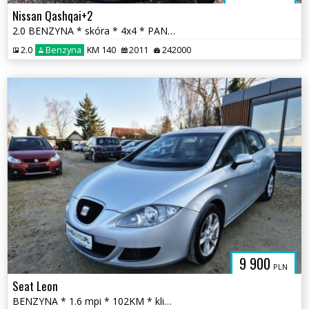
Nissan Qashqai+2
2.0 BENZYNA * skóra * 4x4 * PANORAMA * XENON * super * okazja
2.0
Benzyna
KM 140
2011
242000
9 900
PLN
Seat Leon
BENZYNA * 1.6 mpi * 102KM * klimatyzacja * SUPER * okazja * polecamy