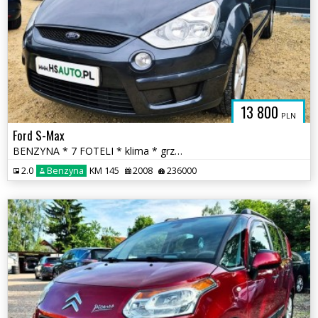
13 800
PLN
Ford S-Max
BENZYNA * 7 FOTELI * klima * grzana przednia szyba * super * okazja
2.0
Benzyna
KM 145
2008
236000