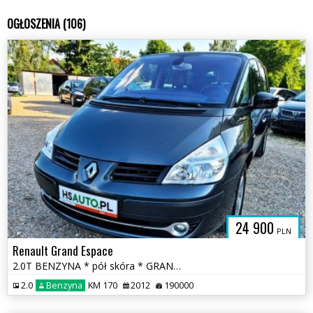
OGŁOSZENIA (106)
24 900
PLN
Renault Grand Espace
2.0T BENZYNA * pół skóra * GRAND * niski przebieg * super * OKAZJA
2.0
Benzyna
KM 170
2012
190000