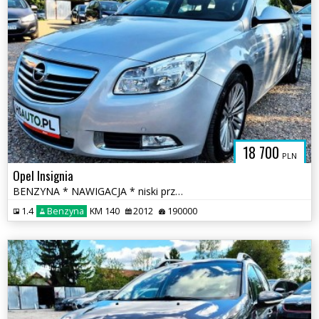
18 700
PLN
Opel Insignia
BENZYNA * NAWIGACJA * niski przebieg * super * okazja * ASO Opel
1.4
Benzyna
KM 140
2012
190000