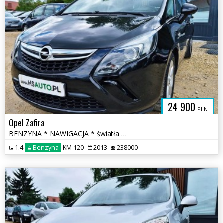
24 900
PLN
Opel Zafira
BENZYNA * NAWIGACJA * światła LED * super * okazja * POLECAMY
1.4
Benzyna
KM 120
2013
238000