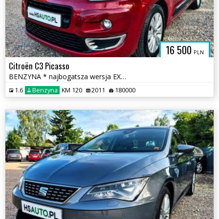
16 500
PLN
Citroën C3 Picasso
BENZYNA * najbogatsza wersja EXCLUSIVE * super * oakzja * POLECAMY
1.6
Benzyna
KM 120
2011
180000