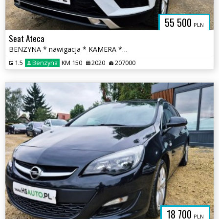
55 500
PLN
Seat Ateca
BENZYNA * nawigacja * KAMERA * SAM PARKUJE * okazja * polecamy
1.5
Benzyna
KM 150
2020
207000
18 700
PLN