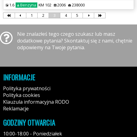
1.6
Benzyna
KM 102
2006
238000
1
2
3
4
5
Nie znalazłeś tego czego szukasz lub masz
dodatkowe pytania? Skontaktuj się z nami, chętnie
odpowiemy na Twoje pytania.
INFORMACJE
Polityka prywatności
Polityka cookies
Klauzula informacyjna RODO
Reklamacje
GODZINY OTWARCIA
10:00-18:00 - Poniedziałek