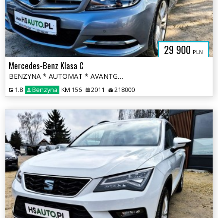
29 900
PLN
Mercedes-Benz Klasa C
BENZYNA * AUTOMAT * AVANTGARDE * super * okazja * polecamy
1.8
Benzyna
KM 156
2011
218000