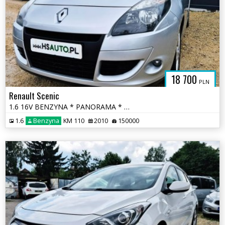
18 700
PLN
Renault Scenic
1.6 16V BENZYNA * PANORAMA * GRZANE FOTELE * klimatyzacja * super *
1.6
Benzyna
KM 110
2010
150000