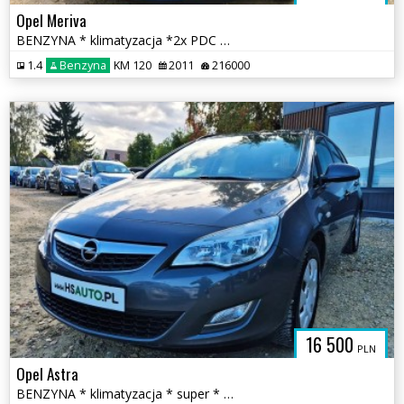
Opel Meriva
BENZYNA * klimatyzacja *2x PDC * SUPER * okazja * polecamy
1.4
Benzyna
KM 120
2011
216000
16 500
PLN
Opel Astra
BENZYNA * klimatyzacja * super * okazja * POLECAMY