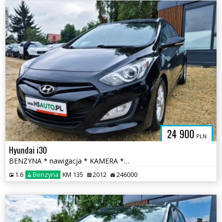
24 900
PLN
Hyundai i30
BENZYNA * nawigacja * KAMERA * super * okazja
1.6
Benzyna
KM 135
2012
246000