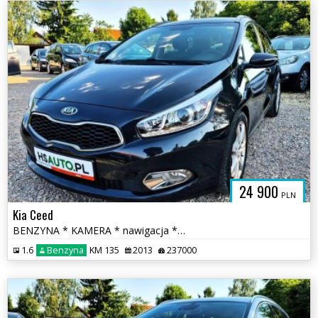
24 900
PLN
Kia Ceed
BENZYNA * KAMERA * nawigacja * atrakcyjny wygląd * OKAZJA
1.6
Benzyna
KM 135
2013
237000