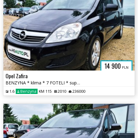
14 900
PLN
Opel Zafira
BENZYNA * klima * 7 FOTELI * super * okazja * NOWY ROZRZĄD
1.6
Benzyna
KM 115
2010
236000