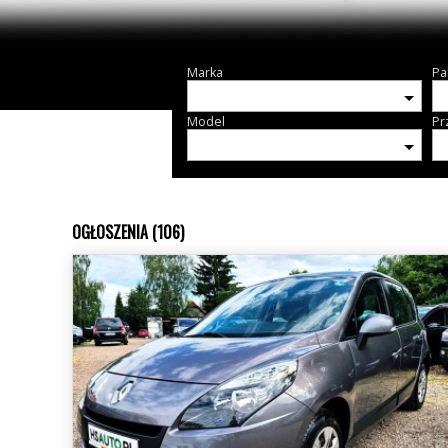
Marka
Pa
Model
Pr
OGŁOSZENIA (106)