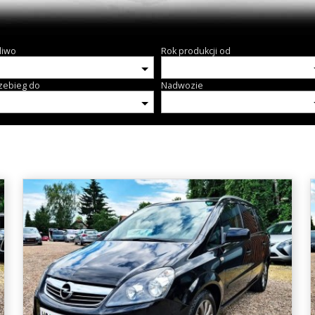
liwo
Rok produkcji od
zebieg do
Nadwozie