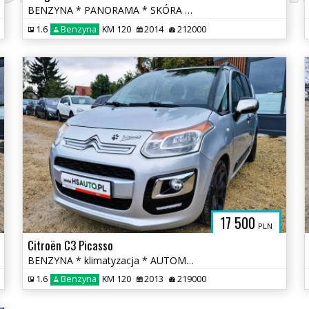
BENZYNA * PANORAMA * SKÓRA * lift * nawigacja * super * okazja
1.6
Benzyna
KM 120
2014
212000
17 500
PLN
Citroën C3 Picasso
BENZYNA * klimatyzacja * AUTOMAT * super * okazja
1.6
Benzyna
KM 120
2013
219000