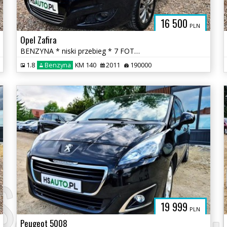
16 500
PLN
Opel Zafira
BENZYNA * niski przebieg * 7 FOTELI * 2x PDC * okazja * polecamy
1.8
Benzyna
KM 140
2011
190000
SAUTO.COM.
19 999
PLN
Peugeot 5008