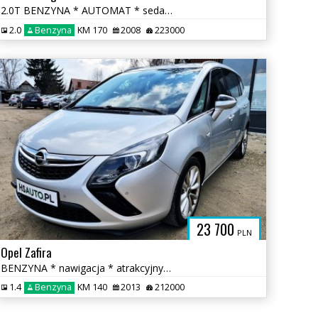
2.0T BENZYNA * AUTOMAT * sedan * super * okazja * POLECAMY
2.0
Benzyna
KM 170
2008
223000
23 700
PLN
Opel Zafira
BENZYNA * nawigacja * atrakcyjny wygląd * 2x PDC * OKAZJA * polecamy
1.4
Benzyna
KM 140
2013
212000