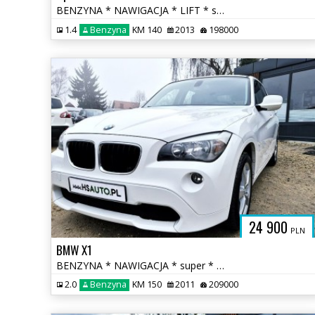
BENZYNA * NAWIGACJA * LIFT * super * okazja * polecamy
1.4
Benzyna
KM 140
2013
198000
24 900
PLN
BMW X1
BENZYNA * NAWIGACJA * super * okazja * polecamy
2.0
Benzyna
KM 150
2011
209000