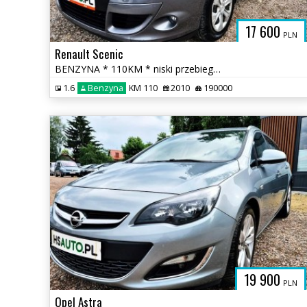
17 600
PLN
Renault Scenic
BENZYNA * 110KM * niski przebieg * NAWIGACJA * super * okazja
1.6
Benzyna
KM 110
2010
190000
H
19 900
PLN
Opel Astra