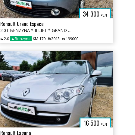
34 300
PLN
Renault Grand Espace
2.0T BENZYNA * II LIFT * GRAND * super * okazja * polecamy
2.0
Benzyna
KM 170
2013
199000
PL
16 500
PLN
Renault Laguna