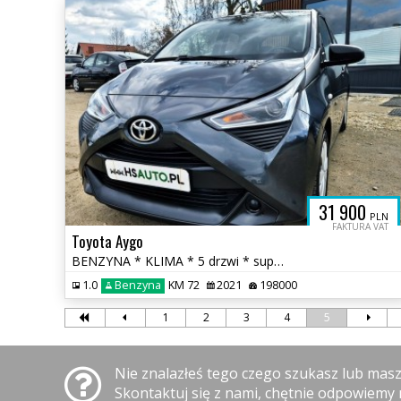
31 900
PLN
FAKTURA VAT
Toyota Aygo
BENZYNA * KLIMA * 5 drzwi * super * oakzja * POLECAMY
1.0
Benzyna
KM 72
2021
198000
1
2
3
4
5
Nie znalazłeś tego czego szukasz lub mas
Skontaktuj się z nami, chętnie odpowiemy 