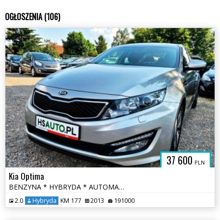
OGŁOSZENIA (106)
37 600
PLN
Kia Optima
BENZYNA * HYBRYDA * AUTOMAT * atrakcyjny wygląd * super * okazja
2.0
Hybryda
KM 177
2013
191000