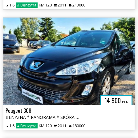
1.6
Benzyna
KM 120
2011
213000
14 900
PLN
Peugeot 308
BENYZNA * PANORAMA * SKÓRA * nawigacja * niski przebieg * OKAZJA
1.6
Benzyna
KM 120
2011
180000