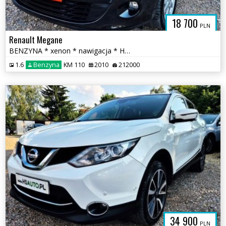
18 700
PLN
Renault Megane
BENZYNA * xenon * nawigacja * HANDS FREE * super * OKAZJA * 5 drzwi
1.6
Benzyna
KM 110
2010
212000
34 900
PLN