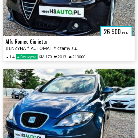
SAUTO.COM.
26 500
PLN
Alfa Romeo Giulietta
BENZYNA * AUTOMAT * czarny sufit * łopatki F1 * super * OKAZJA
1.4
Benzyna
KM 170
2013
219000