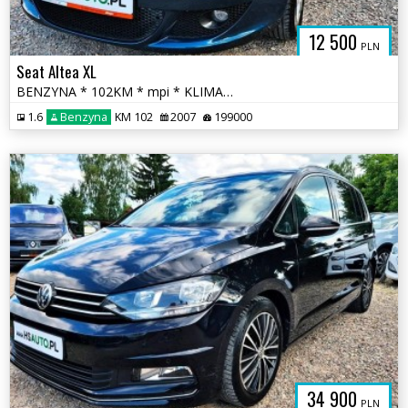
12 500
PLN
Seat Altea XL
BENZYNA * 102KM * mpi * KLIMATYZACJA * super * okazja * polecamy
1.6
Benzyna
KM 102
2007
199000
34 900
PLN