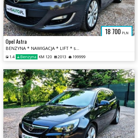
18 700
PLN
Opel Astra
BENZYNA * NAWIGACJA * LIFT * super * okazja * polecamy
1.4
Benzyna
KM 120
2013
199999