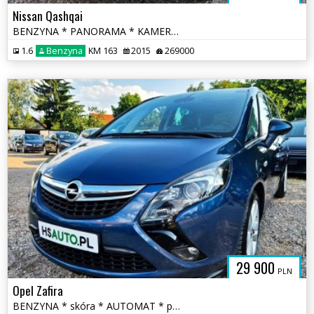
Nissan Qashqai
BENZYNA * PANORAMA * KAMERY 360 * super * okazja * polecamy
1.6
Benzyna
KM 163
2015
269000
29 900
PLN
Opel Zafira
BENZYNA * skóra * AUTOMAT * panorama * super * okazja * 170KM