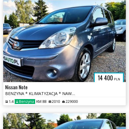
14 400
PLN
Nissan Note
BENZYNA * KLIMATYZACJA * NAWIGACJA * super * okazja * polecamy
1.4
Benzyna
KM 88
2010
229000