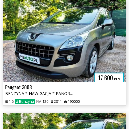
17 600
PLN
Peugeot 3008
BENZYNA * NAWIGACJA * PANORAMA * super * okazja * polecamy
1.6
Benzyna
KM 120
2011
190000