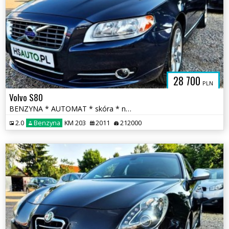
28 700
PLN
Volvo S80
BENZYNA * AUTOMAT * skóra * nawigacja * super * OKAZJA * polecamy
2.0
Benzyna
KM 203
2011
212000