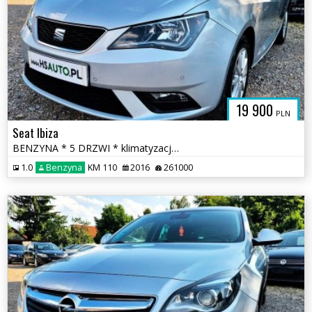
19 900
PLN
Seat Ibiza
BENZYNA * 5 DRZWI * klimatyzacja * 2x PDC * super * okazja * POLECAMY
1.0
Benzyna
KM 110
2016
261000