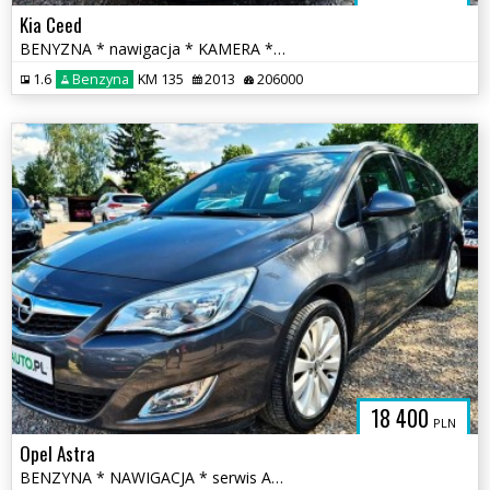
Kia Ceed
BENYZNA * nawigacja * KAMERA * serwis ASO * super * OKAZJA
1.6
Benzyna
KM 135
2013
206000
18 400
PLN
Opel Astra
BENZYNA * NAWIGACJA * serwis ASO Opel * super * OKAZJA * polecamy