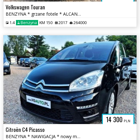
Volkswagen Touran
BENZYNA * grzane fotele * ALCANTARA * nawigacja * OKAZJA
1.4
Benzyna
KM 150
2017
264000
14 300
PLN
Citroën C4 Picasso
BENZYNA * NAWIGACJA * nowy model * super * okazja * polecamy