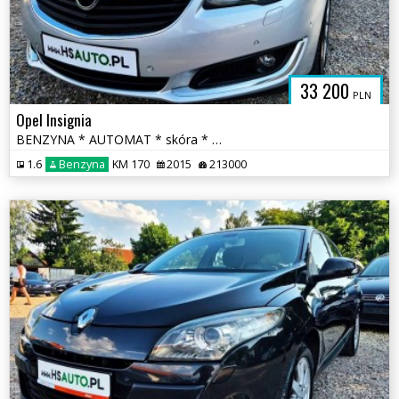
33 200
PLN
Opel Insignia
BENZYNA * AUTOMAT * skóra * martwa strefa * KAMERA * nawigacja * lift
1.6
Benzyna
KM 170
2015
213000