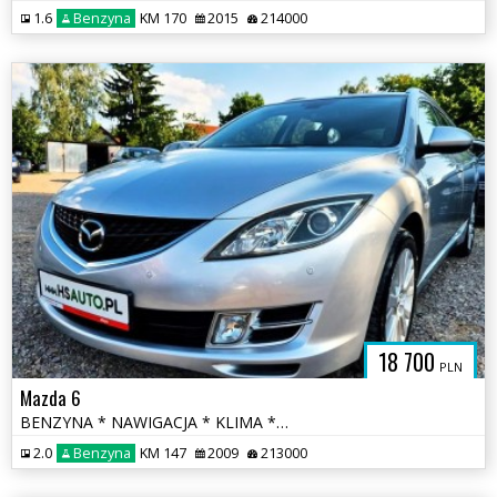
1.6
Benzyna
KM 170
2015
214000
18 700
PLN
Mazda 6
BENZYNA * NAWIGACJA * KLIMA * super * okazja * polecamy
2.0
Benzyna
KM 147
2009
213000