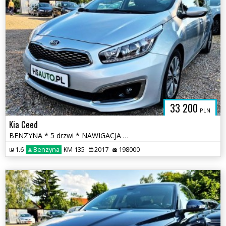
33 200
PLN
Kia Ceed
BENZYNA * 5 drzwi * NAWIGACJA * KAMERA * super * okazja * polecamy
1.6
Benzyna
KM 135
2017
198000