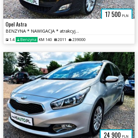
17 500
PLN
Opel Astra
BENZYNA * NAWIGACJA * atrakcyjny wygląd * SUPER * okazja
1.4
Benzyna
KM 140
2011
239000
24 900
PLN