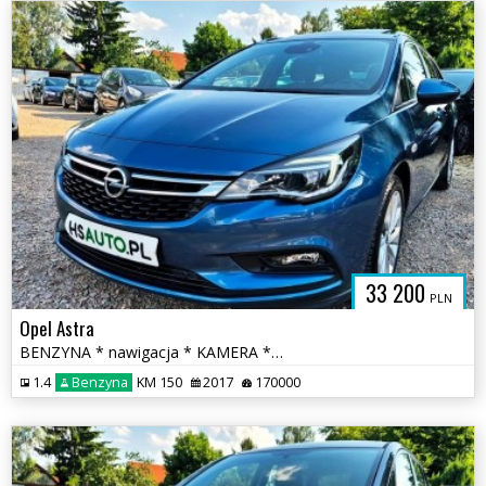
33 200
PLN
Opel Astra
BENZYNA * nawigacja * KAMERA * atrakcyjny wygląd * OKAZJA
1.4
Benzyna
KM 150
2017
170000