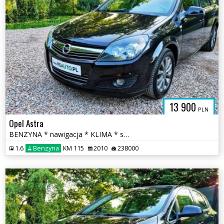
13 900
PLN
Opel Astra
BENZYNA * nawigacja * KLIMA * super * okazja * POLECAMY
1.6
Benzyna
KM 115
2010
238000