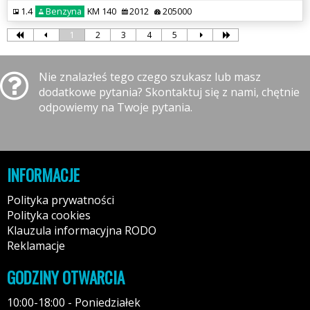
1.4
Benzyna
KM 140
2012
205000
1
2
3
4
5
Nie znalazłeś tego czego szukasz lub masz
dodatkowe pytania? Skontaktuj się z nami, chętnie
odpowiemy na Twoje pytania.
INFORMACJE
Polityka prywatności
Polityka cookies
Klauzula informacyjna RODO
Reklamacje
GODZINY OTWARCIA
10:00-18:00 - Poniedziałek