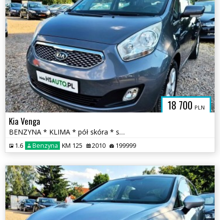
18 700
PLN
Kia Venga
BENZYNA * KLIMA * pół skóra * super * okazja * POLECAMY
1.6
Benzyna
KM 125
2010
199999