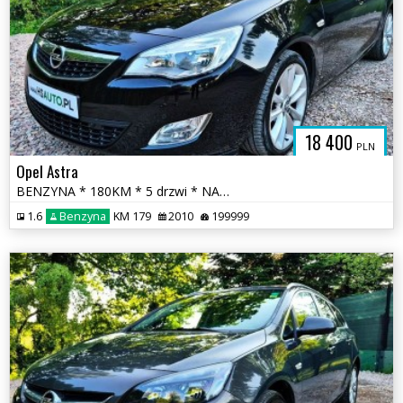
18 400
PLN
Opel Astra
BENZYNA * 180KM * 5 drzwi * NAWIGACJA * super * oakzja * polecamy
1.6
Benzyna
KM 179
2010
199999