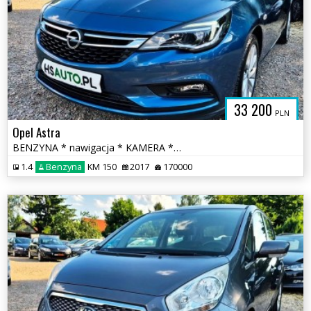
33 200
PLN
Opel Astra
BENZYNA * nawigacja * KAMERA * atrakcyjny wygląd * OKAZJA
1.4
Benzyna
KM 150
2017
170000