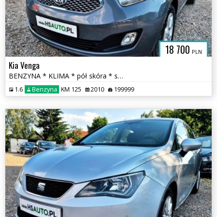
18 700
PLN
Kia Venga
BENZYNA * KLIMA * pół skóra * super * okazja * POLECAMY
1.6
Benzyna
KM 125
2010
199999