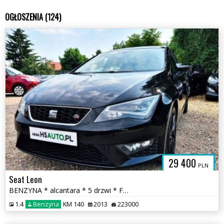
OGŁOSZENIA (124)
29 400
PLN
Seat Leon
BENZYNA * alcantara * 5 drzwi * FR * nawigacja * SUPER * OKAZJA
1.4
Benzyna
KM 140
2013
223000