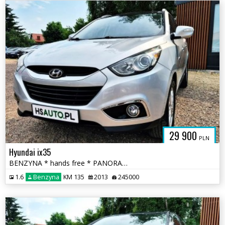
29 900
PLN
Hyundai ix35
BENZYNA * hands free * PANORAMA * super * OKAZJA * polecamy
1.6
Benzyna
KM 135
2013
245000