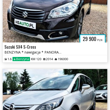
29 900
PLN
Suzuki SX4 S-Cross
BENZYNA * nawigacja * PANORAMA * SKÓRA * grzane fotele * OKAZJA
1.6
Benzyna
KM 120
2014
196000