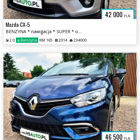
42 000
PLN
Mazda CX-5
BENZYNA * nawigacja * SUPER * okazja * ATRAKCYJNY WYGLĄD * polecamy
2.0
Benzyna
KM 165
2014
234000
46 500
PLN