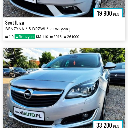
19 900
PLN
Seat Ibiza
BENZYNA * 5 DRZWI * klimatyzacja * 2x PDC * super * okazja * POLECAMY
1.0
Benzyna
KM 110
2016
261000
33 200
PLN