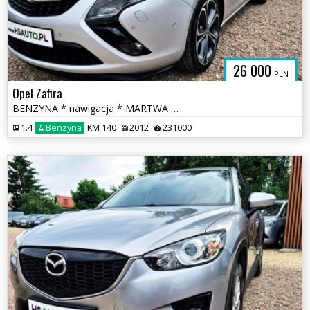
26 000
PLN
Opel Zafira
BENZYNA * nawigacja * MARTWA STREFA * PANORAMA * super * okazja
1.4
Benzyna
KM 140
2012
231000