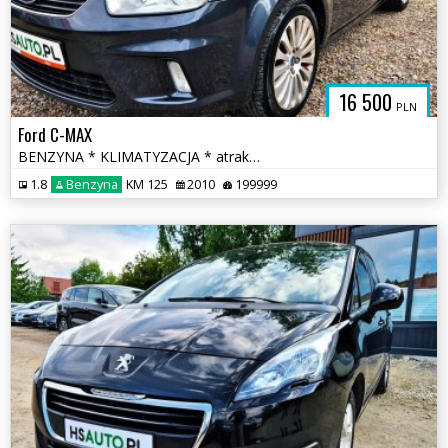
SAUTO.COM.
16 500
PLN
Ford C-MAX
BENZYNA * KLIMATYZACJA * atrakcyjny wygląd * SUPER * okazja * polecamy
1.8
Benzyna
KM 125
2010
199999