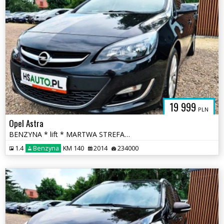
19 999
PLN
Opel Astra
BENZYNA * lift * MARTWA STREFA * KAMERA * nawigacja * super * okazja
1.4
Benzyna
KM 140
2014
234000