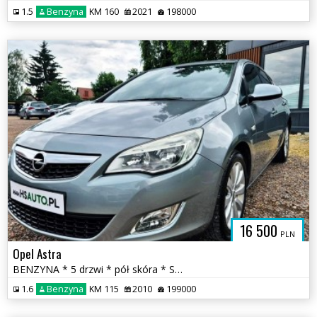
1.5
Benzyna
KM 160
2021
198000
16 500
PLN
Opel Astra
BENZYNA * 5 drzwi * pół skóra * SUPER * OKAZJA * polecamy
1.6
Benzyna
KM 115
2010
199000