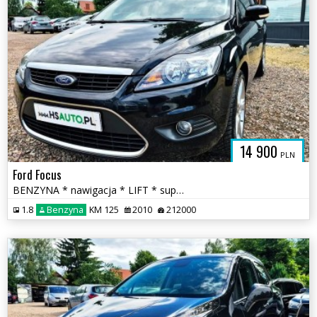
14 900
PLN
Ford Focus
BENZYNA * nawigacja * LIFT * super * okazja * POLECAMY
1.8
Benzyna
KM 125
2010
212000