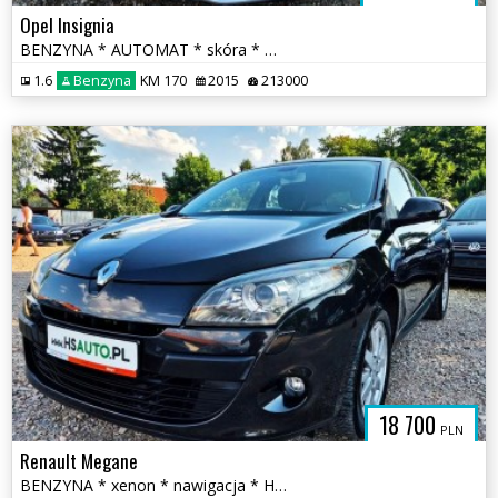
Opel Insignia
BENZYNA * AUTOMAT * skóra * martwa strefa * KAMERA * nawigacja * lift
1.6
Benzyna
KM 170
2015
213000
18 700
PLN
Renault Megane
BENZYNA * xenon * nawigacja * HANDS FREE * super * OKAZJA * 5 drzwi