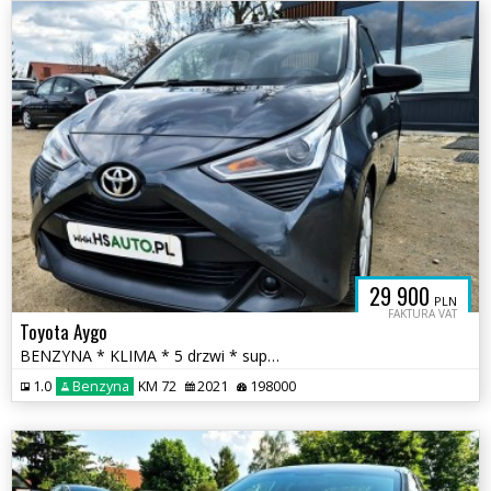
29 900
PLN
FAKTURA VAT
Toyota Aygo
BENZYNA * KLIMA * 5 drzwi * super * oakzja * POLECAMY
1.0
Benzyna
KM 72
2021
198000