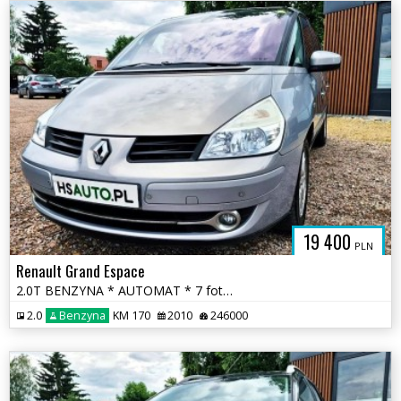
19 400
PLN
Renault Grand Espace
2.0T BENZYNA * AUTOMAT * 7 foteli * GRAND * 2x PDC * polecamy * okazja
2.0
Benzyna
KM 170
2010
246000