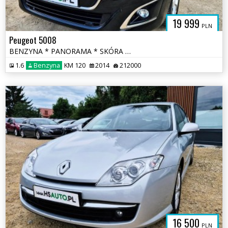
19 999
PLN
Peugeot 5008
BENZYNA * PANORAMA * SKÓRA * lift * nawigacja * super * okazja
1.6
Benzyna
KM 120
2014
212000
16 500
PLN