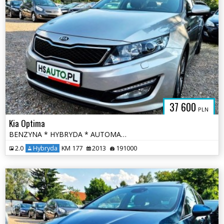
37 600
PLN
Kia Optima
BENZYNA * HYBRYDA * AUTOMAT * atrakcyjny wygląd * super * okazja
2.0
Hybryda
KM 177
2013
191000