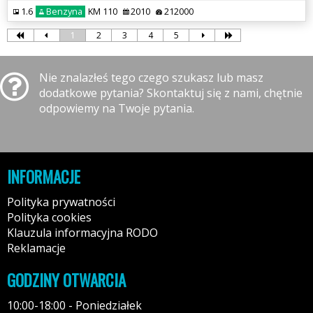
1.6
Benzyna
KM 110
2010
212000
1
2
3
4
5
Nie znalazłeś tego czego szukasz lub masz
dodatkowe pytania? Skontaktuj się z nami, chętnie
odpowiemy na Twoje pytania.
INFORMACJE
Polityka prywatności
Polityka cookies
Klauzula informacyjna RODO
Reklamacje
GODZINY OTWARCIA
10:00-18:00 - Poniedziałek