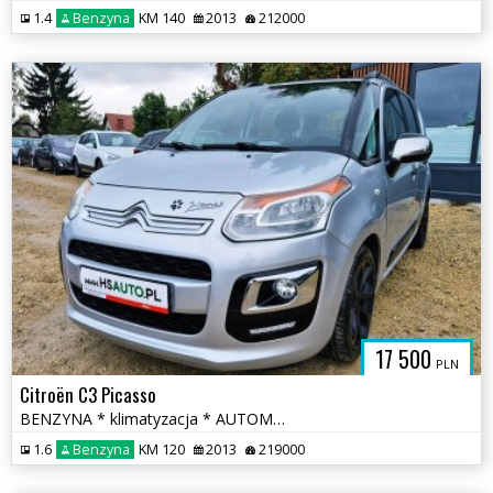
1.4
Benzyna
KM 140
2013
212000
17 500
PLN
Citroën C3 Picasso
BENZYNA * klimatyzacja * AUTOMAT * super * okazja
1.6
Benzyna
KM 120
2013
219000