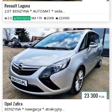
Renault Laguna
2.0T BENZYNA * AUTOMAT * sedan * super * okazja * POLECAMY
2.0
Benzyna
KM 170
2008
223000
23 300
PLN
Opel Zafira
BENZYNA * nawigacja * atrakcyjny wygląd * 2x PDC * OKAZJA * polecamy