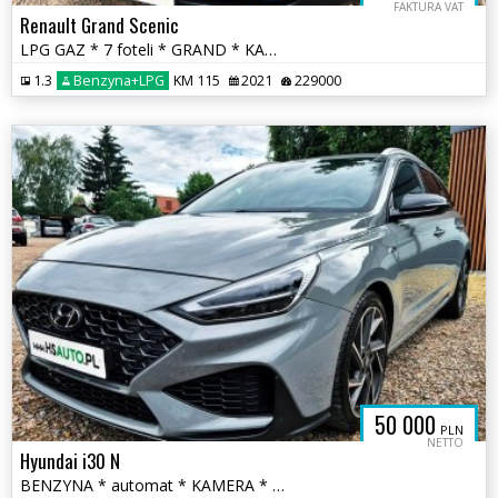
FAKTURA VAT
Renault Grand Scenic
LPG GAZ * 7 foteli * GRAND * KAMERA * nawigacja * super * okazja
1.3
Benzyna+LPG
KM 115
2021
229000
50 000
PLN
NETTO
Hyundai i30 N
BENZYNA * automat * KAMERA * NLine * alcantara * FULL * hybryda