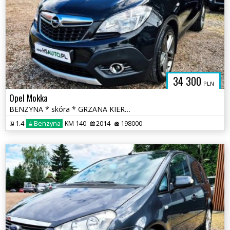
34 300
PLN
Opel Mokka
BENZYNA * skóra * GRZANA KIEROWNICA * kamera * FULL * okazja
1.4
Benzyna
KM 140
2014
198000