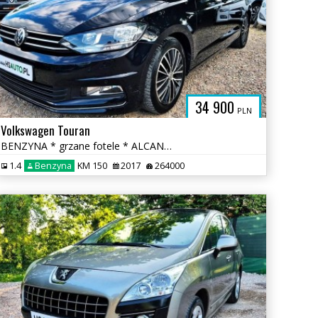
34 900
PLN
Volkswagen Touran
BENZYNA * grzane fotele * ALCANTARA * nawigacja * OKAZJA
1.4
Benzyna
KM 150
2017
264000