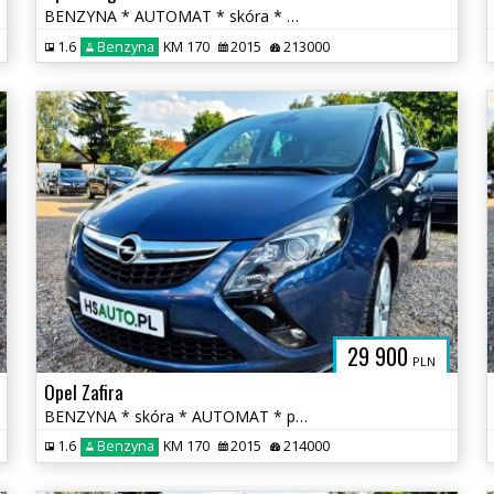
BENZYNA * AUTOMAT * skóra * martwa strefa * KAMERA * nawigacja * lift
1.6
Benzyna
KM 170
2015
213000
29 900
PLN
Opel Zafira
BENZYNA * skóra * AUTOMAT * panorama * super * okazja * 170KM
1.6
Benzyna
KM 170
2015
214000