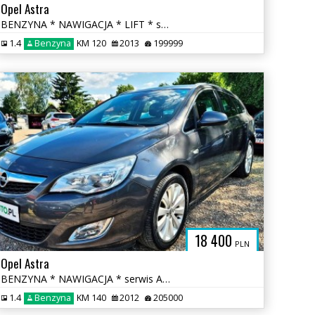
Opel Astra
BENZYNA * NAWIGACJA * LIFT * super * okazja * polecamy
1.4
Benzyna
KM 120
2013
199999
18 400
PLN
Opel Astra
BENZYNA * NAWIGACJA * serwis ASO Opel * super * OKAZJA * polecamy
1.4
Benzyna
KM 140
2012
205000