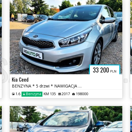
SAUTO.COM.
33 200
PLN
Kia Ceed
BENZYNA * 5 drzwi * NAWIGACJA * KAMERA * super * okazja * polecamy
1.6
Benzyna
KM 135
2017
198000