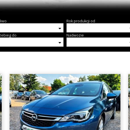
liwo
Rok produkcji od
zebieg do
Nadwozie