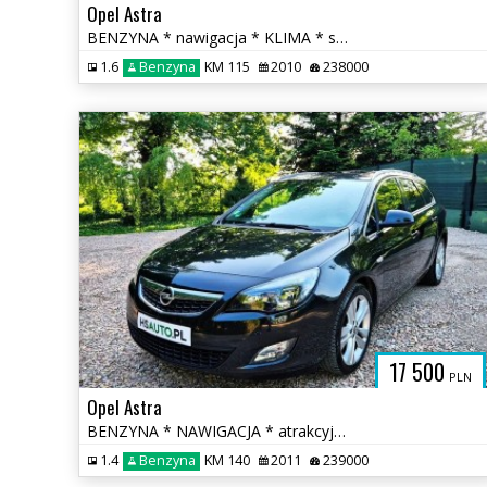
Opel Astra
BENZYNA * nawigacja * KLIMA * super * okazja * POLECAMY
1.6
Benzyna
KM 115
2010
238000
17 500
PLN
Opel Astra
BENZYNA * NAWIGACJA * atrakcyjny wygląd * SUPER * okazja
1.4
Benzyna
KM 140
2011
239000