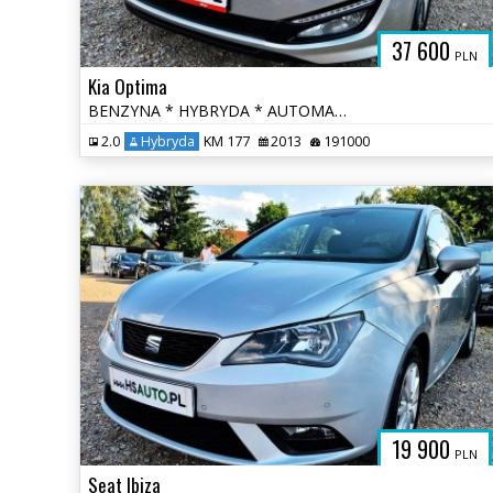
37 600
PLN
Kia Optima
BENZYNA * HYBRYDA * AUTOMAT * atrakcyjny wygląd * super * okazja
2.0
Hybryda
KM 177
2013
191000
19 900
PLN
Seat Ibiza