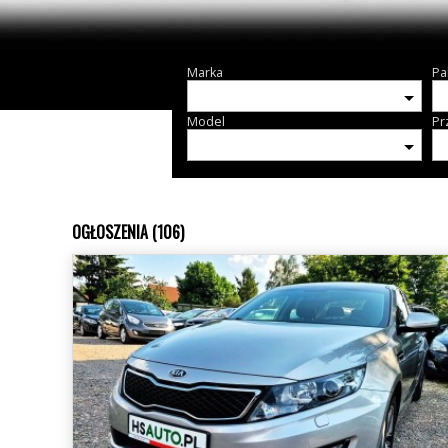
Marka
Pa
Model
Pr
OGŁOSZENIA (106)