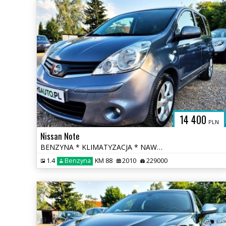
H
14 400
PLN
Nissan Note
BENZYNA * KLIMATYZACJA * NAWIGACJA * super * okazja * polecamy
1.4
Benzyna
KM 88
2010
229000