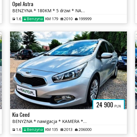
Opel Astra
BENZYNA * 180KM * 5 drzwi * NAWIGACJA * super * oakzja * polecamy
1.6
Benzyna
KM 179
2010
199999
24 900
PLN
Kia Ceed
BENYZNA * nawigacja * KAMERA * serwis ASO * super * OKAZJA
1.6
Benzyna
KM 135
2013
206000