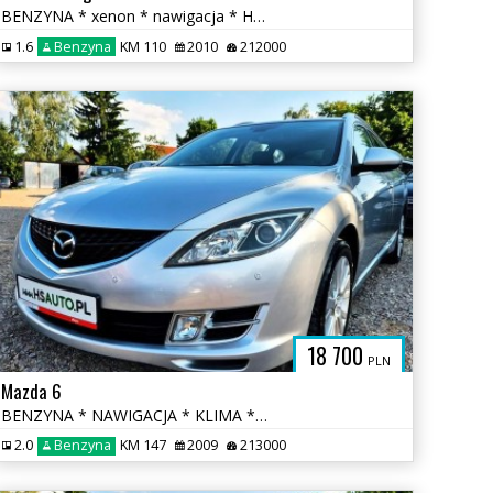
BENZYNA * xenon * nawigacja * HANDS FREE * super * OKAZJA * 5 drzwi
1.6
Benzyna
KM 110
2010
212000
18 700
PLN
Mazda 6
BENZYNA * NAWIGACJA * KLIMA * super * okazja * polecamy
2.0
Benzyna
KM 147
2009
213000