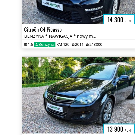
14 300
PLN
Citroën C4 Picasso
BENZYNA * NAWIGACJA * nowy model * super * okazja * polecamy
1.6
Benzyna
KM 120
2011
213000
13 900
PLN