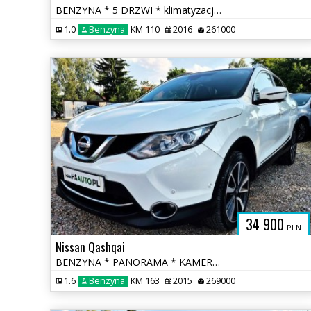
BENZYNA * 5 DRZWI * klimatyzacja * 2x PDC * super * okazja * POLECAMY
1.0
Benzyna
KM 110
2016
261000
34 900
PLN
Nissan Qashqai
BENZYNA * PANORAMA * KAMERY 360 * super * okazja * polecamy
1.6
Benzyna
KM 163
2015
269000