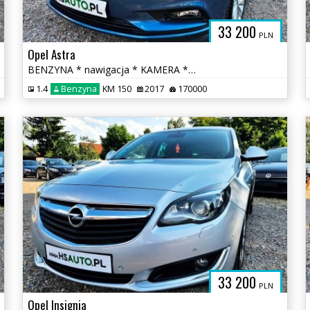
33 200
PLN
Opel Astra
BENZYNA * nawigacja * KAMERA * atrakcyjny wygląd * OKAZJA
1.4
Benzyna
KM 150
2017
170000
33 200
PLN
Opel Insignia