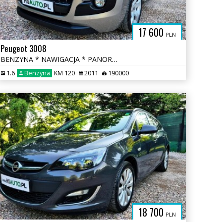
17 600
PLN
Peugeot 3008
BENZYNA * NAWIGACJA * PANORAMA * super * okazja * polecamy
1.6
Benzyna
KM 120
2011
190000
18 700
PLN