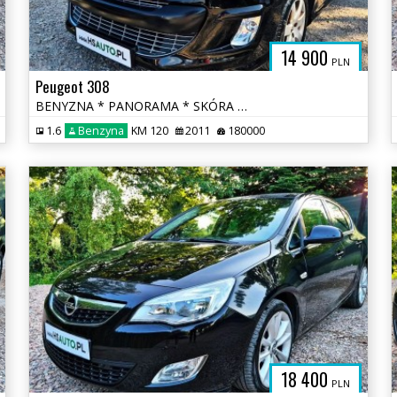
14 900
PLN
Peugeot 308
BENYZNA * PANORAMA * SKÓRA * nawigacja * niski przebieg * OKAZJA
1.6
Benzyna
KM 120
2011
180000
18 400
PLN