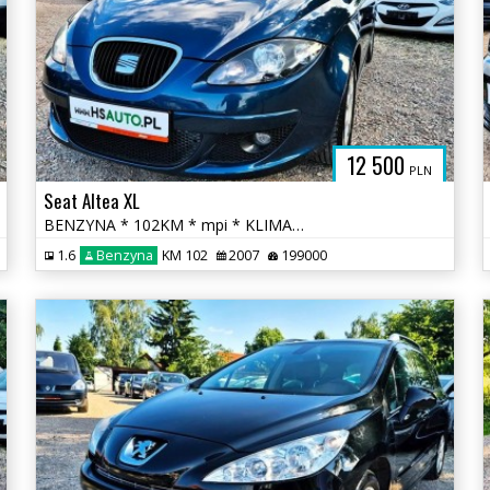
12 500
PLN
Seat Altea XL
BENZYNA * 102KM * mpi * KLIMATYZACJA * super * okazja * polecamy
1.6
Benzyna
KM 102
2007
199000