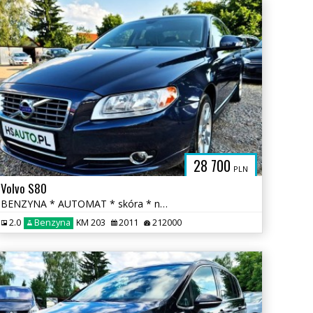
PL
28 700
PLN
Volvo S80
BENZYNA * AUTOMAT * skóra * nawigacja * super * OKAZJA * polecamy
2.0
Benzyna
KM 203
2011
212000