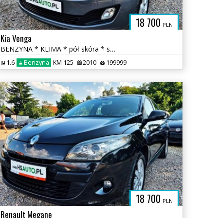
18 700
PLN
Kia Venga
BENZYNA * KLIMA * pół skóra * super * okazja * POLECAMY
1.6
Benzyna
KM 125
2010
199999
18 700
PLN
Renault Megane