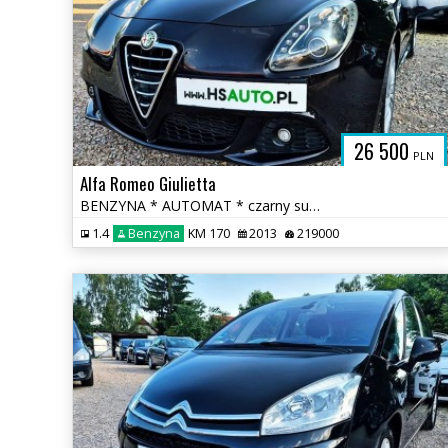
26 500
PLN
Alfa Romeo Giulietta
BENZYNA * AUTOMAT * czarny sufit * łopatki F1 * super * OKAZJA
1.4
Benzyna
KM 170
2013
219000