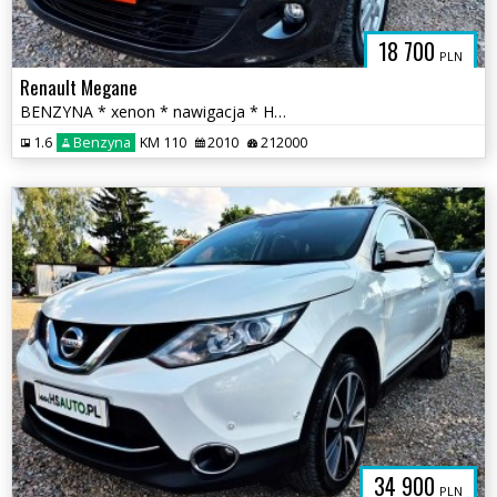
18 700
PLN
Renault Megane
BENZYNA * xenon * nawigacja * HANDS FREE * super * OKAZJA * 5 drzwi
1.6
Benzyna
KM 110
2010
212000
34 900
PLN