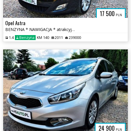
17 500
PLN
Opel Astra
BENZYNA * NAWIGACJA * atrakcyjny wygląd * SUPER * okazja
1.4
Benzyna
KM 140
2011
239000
24 900
PLN