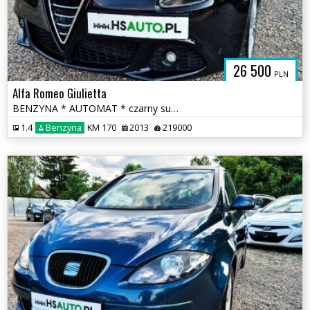
SAUTO.COM.
26 500
PLN
Alfa Romeo Giulietta
BENZYNA * AUTOMAT * czarny sufit * łopatki F1 * super * OKAZJA
1.4
Benzyna
KM 170
2013
219000