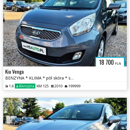
18 700
PLN
Kia Venga
BENZYNA * KLIMA * pół skóra * super * okazja * POLECAMY
1.6
Benzyna
KM 125
2010
199999