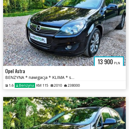
13 900
PLN
Opel Astra
BENZYNA * nawigacja * KLIMA * super * okazja * POLECAMY
1.6
Benzyna
KM 115
2010
238000