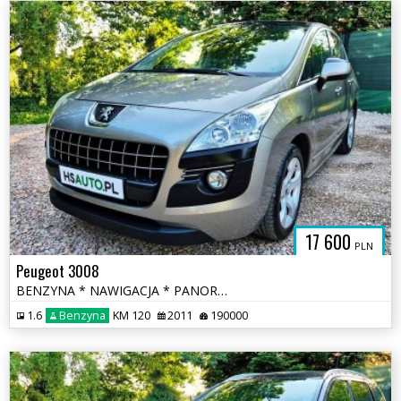
17 600
PLN
Peugeot 3008
BENZYNA * NAWIGACJA * PANORAMA * super * okazja * polecamy
1.6
Benzyna
KM 120
2011
190000