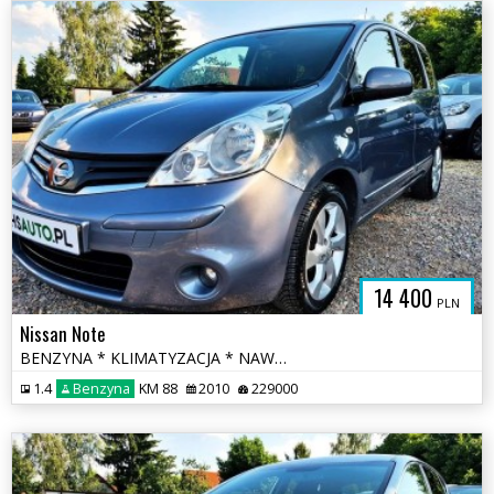
14 400
PLN
Nissan Note
BENZYNA * KLIMATYZACJA * NAWIGACJA * super * okazja * polecamy
1.4
Benzyna
KM 88
2010
229000