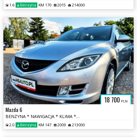
1.6
Benzyna
KM 170
2015
214000
18 700
PLN
Mazda 6
BENZYNA * NAWIGACJA * KLIMA * super * okazja * polecamy
2.0
Benzyna
KM 147
2009
213000