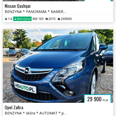
Nissan Qashqai
BENZYNA * PANORAMA * KAMERY 360 * super * okazja * polecamy
1.6
Benzyna
KM 163
2015
269000
29 900
PLN
Opel Zafira
BENZYNA * skóra * AUTOMAT * panorama * super * okazja * 170KM