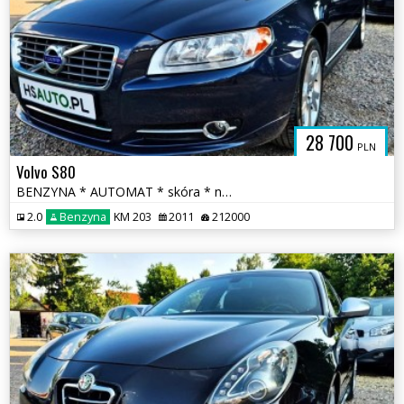
28 700
PLN
Volvo S80
BENZYNA * AUTOMAT * skóra * nawigacja * super * OKAZJA * polecamy
2.0
Benzyna
KM 203
2011
212000