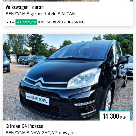
Volkswagen Touran
BENZYNA * grzane fotele * ALCANTARA * nawigacja * OKAZJA
1.4
Benzyna
KM 150
2017
264000
14 300
PLN
Citroën C4 Picasso
BENZYNA * NAWIGACJA * nowy model * super * okazja * polecamy