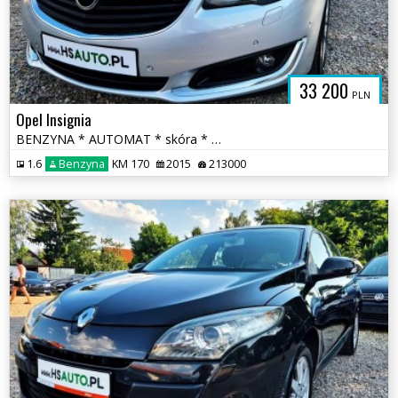
33 200
PLN
Opel Insignia
BENZYNA * AUTOMAT * skóra * martwa strefa * KAMERA * nawigacja * lift
1.6
Benzyna
KM 170
2015
213000