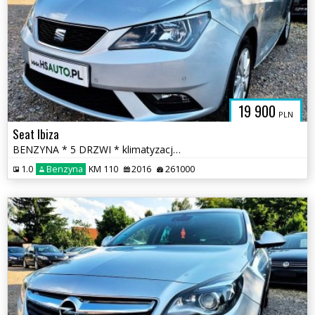
19 900
PLN
Seat Ibiza
BENZYNA * 5 DRZWI * klimatyzacja * 2x PDC * super * okazja * POLECAMY
1.0
Benzyna
KM 110
2016
261000