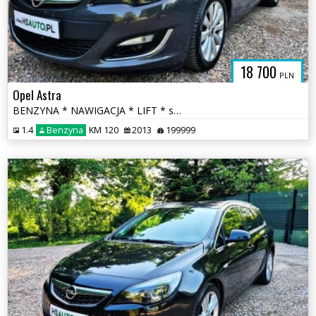
18 700
PLN
Opel Astra
BENZYNA * NAWIGACJA * LIFT * super * okazja * polecamy
1.4
Benzyna
KM 120
2013
199999