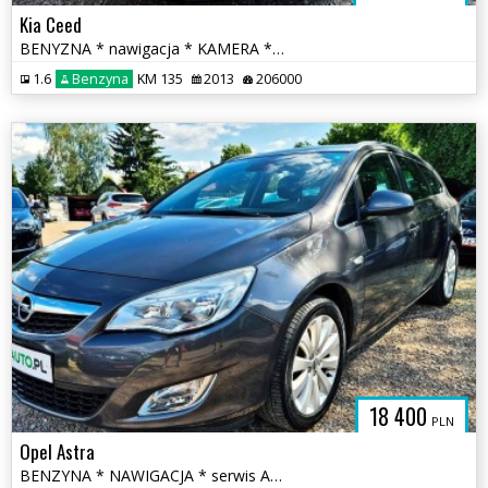
Kia Ceed
BENYZNA * nawigacja * KAMERA * serwis ASO * super * OKAZJA
1.6
Benzyna
KM 135
2013
206000
18 400
PLN
Opel Astra
BENZYNA * NAWIGACJA * serwis ASO Opel * super * OKAZJA * polecamy