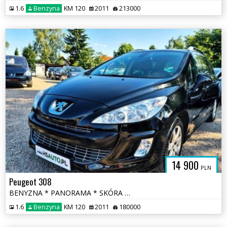
1.6
Benzyna
KM 120
2011
213000
14 900
PLN
Peugeot 308
BENYZNA * PANORAMA * SKÓRA * nawigacja * niski przebieg * OKAZJA
1.6
Benzyna
KM 120
2011
180000