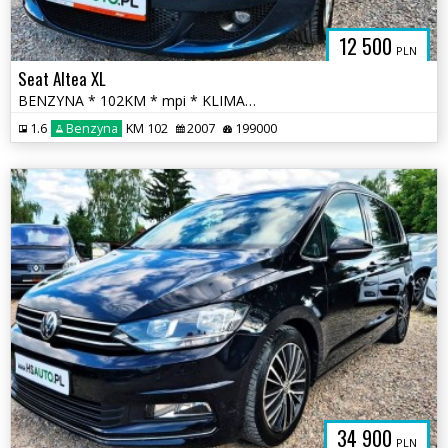
12 500
PLN
Seat Altea XL
BENZYNA * 102KM * mpi * KLIMATYZACJA * super * okazja * polecamy
1.6
Benzyna
KM 102
2007
199000
34 900
PLN