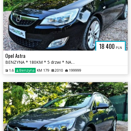
18 400
PLN
Opel Astra
BENZYNA * 180KM * 5 drzwi * NAWIGACJA * super * oakzja * polecamy
1.6
Benzyna
KM 179
2010
199999