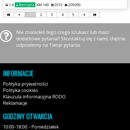
1.4
Benzyna
KM 140
2012
205000
1
2
3
4
5
Nie znalazłeś tego czego szukasz lub masz
dodatkowe pytania? Skontaktuj się z nami, chętnie
odpowiemy na Twoje pytania.
INFORMACJE
Polityka prywatności
Polityka cookies
Klauzula informacyjna RODO
Reklamacje
GODZINY OTWARCIA
10:00-18:00 - Poniedziałek