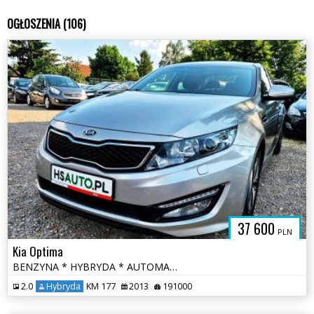
OGŁOSZENIA (106)
37 600
PLN
Kia Optima
BENZYNA * HYBRYDA * AUTOMAT * atrakcyjny wygląd * super * okazja
2.0
Hybryda
KM 177
2013
191000