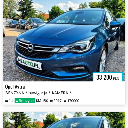
33 200
PLN
Opel Astra
BENZYNA * nawigacja * KAMERA * atrakcyjny wygląd * OKAZJA
1.4
Benzyna
KM 150
2017
170000