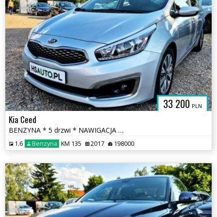
33 200
PLN
Kia Ceed
BENZYNA * 5 drzwi * NAWIGACJA * KAMERA * super * okazja * polecamy
1.6
Benzyna
KM 135
2017
198000