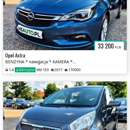
33 200
PLN
Opel Astra
BENZYNA * nawigacja * KAMERA * atrakcyjny wygląd * OKAZJA
1.4
Benzyna
KM 150
2017
170000