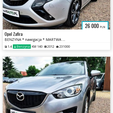
26 000
PLN
Opel Zafira
BENZYNA * nawigacja * MARTWA STREFA * PANORAMA * super * okazja
1.4
Benzyna
KM 140
2012
231000