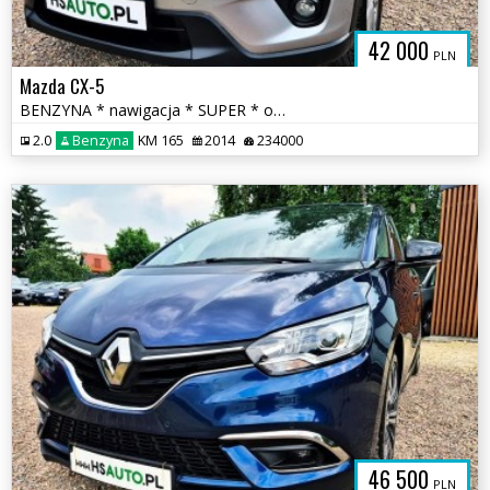
42 000
PLN
Mazda CX-5
BENZYNA * nawigacja * SUPER * okazja * ATRAKCYJNY WYGLĄD * polecamy
2.0
Benzyna
KM 165
2014
234000
46 500
PLN