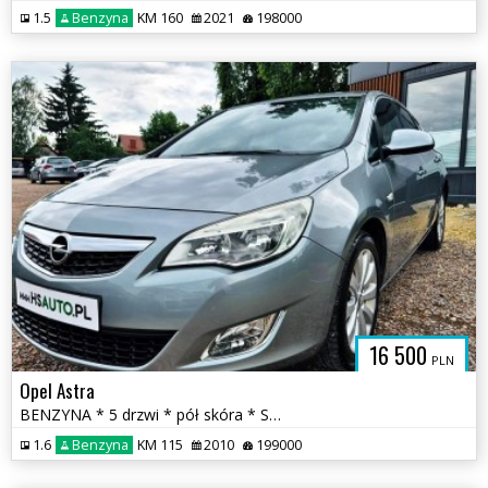
1.5
Benzyna
KM 160
2021
198000
16 500
PLN
Opel Astra
BENZYNA * 5 drzwi * pół skóra * SUPER * OKAZJA * polecamy
1.6
Benzyna
KM 115
2010
199000