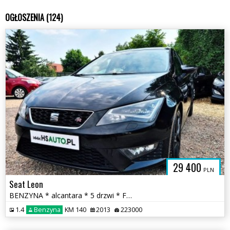
OGŁOSZENIA (124)
29 400
PLN
Seat Leon
BENZYNA * alcantara * 5 drzwi * FR * nawigacja * SUPER * OKAZJA
1.4
Benzyna
KM 140
2013
223000