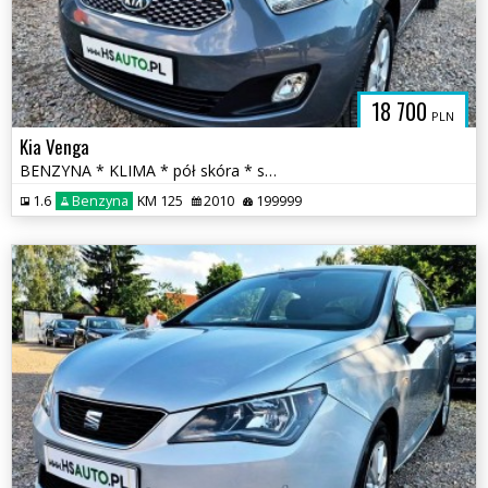
18 700
PLN
Kia Venga
BENZYNA * KLIMA * pół skóra * super * okazja * POLECAMY
1.6
Benzyna
KM 125
2010
199999