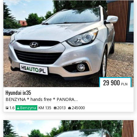
29 900
PLN
Hyundai ix35
BENZYNA * hands free * PANORAMA * super * OKAZJA * polecamy
1.6
Benzyna
KM 135
2013
245000