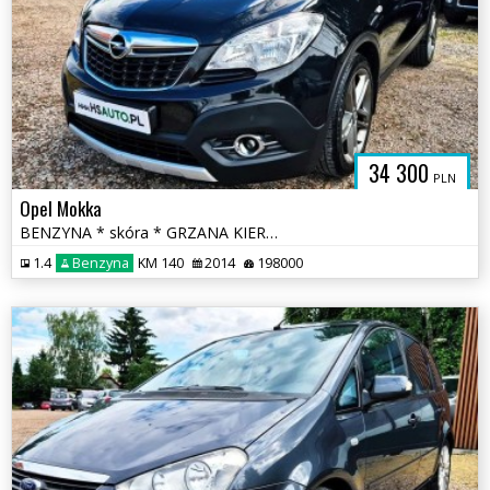
34 300
PLN
Opel Mokka
BENZYNA * skóra * GRZANA KIEROWNICA * kamera * FULL * okazja
1.4
Benzyna
KM 140
2014
198000