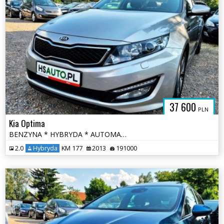
37 600
PLN
Kia Optima
BENZYNA * HYBRYDA * AUTOMAT * atrakcyjny wygląd * super * okazja
2.0
Hybryda
KM 177
2013
191000