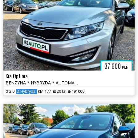
37 600
PLN
Kia Optima
BENZYNA * HYBRYDA * AUTOMAT * atrakcyjny wygląd * super * okazja
2.0
Hybryda
KM 177
2013
191000