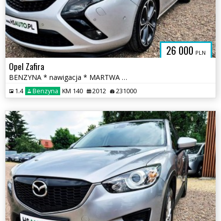
26 000
PLN
Opel Zafira
BENZYNA * nawigacja * MARTWA STREFA * PANORAMA * super * okazja
1.4
Benzyna
KM 140
2012
231000