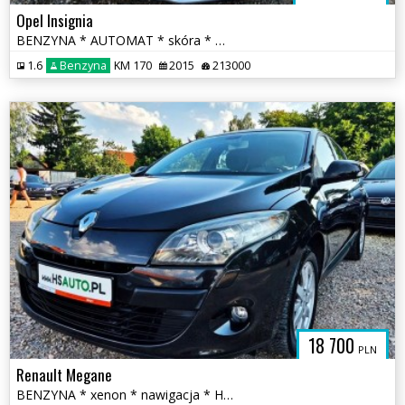
Opel Insignia
BENZYNA * AUTOMAT * skóra * martwa strefa * KAMERA * nawigacja * lift
1.6
Benzyna
KM 170
2015
213000
18 700
PLN
Renault Megane
BENZYNA * xenon * nawigacja * HANDS FREE * super * OKAZJA * 5 drzwi