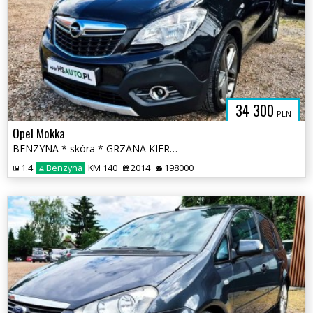
34 300
PLN
Opel Mokka
BENZYNA * skóra * GRZANA KIEROWNICA * kamera * FULL * okazja
1.4
Benzyna
KM 140
2014
198000