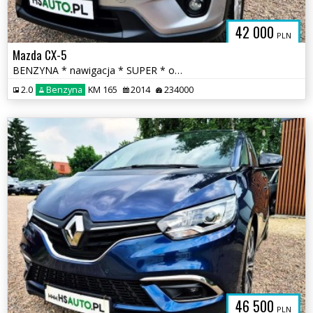
42 000
PLN
Mazda CX-5
BENZYNA * nawigacja * SUPER * okazja * ATRAKCYJNY WYGLĄD * polecamy
2.0
Benzyna
KM 165
2014
234000
46 500
PLN