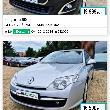
19 999
PLN
Peugeot 5008
BENZYNA * PANORAMA * SKÓRA * lift * nawigacja * super * okazja
1.6
Benzyna
KM 120
2014
212000
16 500
PLN