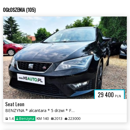
OGŁOSZENIA (105)
29 400
PLN
Seat Leon
BENZYNA * alcantara * 5 drzwi * FR * nawigacja * SUPER * OKAZJA
1.4
Benzyna
KM 140
2013
223000