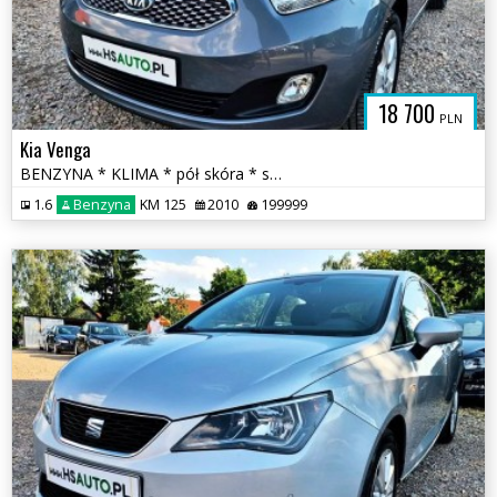
18 700
PLN
Kia Venga
BENZYNA * KLIMA * pół skóra * super * okazja * POLECAMY
1.6
Benzyna
KM 125
2010
199999