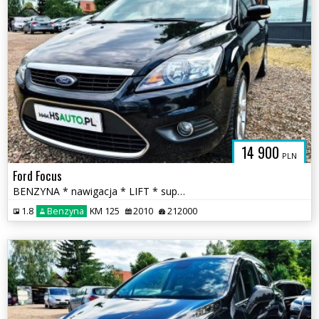
14 900
PLN
Ford Focus
BENZYNA * nawigacja * LIFT * super * okazja * POLECAMY
1.8
Benzyna
KM 125
2010
212000