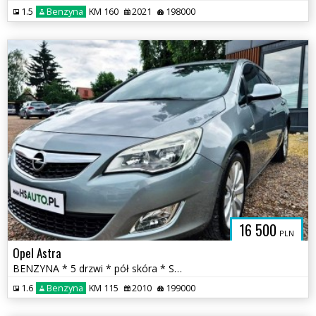
1.5
Benzyna
KM 160
2021
198000
16 500
PLN
Opel Astra
BENZYNA * 5 drzwi * pół skóra * SUPER * OKAZJA * polecamy
1.6
Benzyna
KM 115
2010
199000