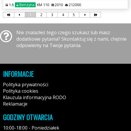
1.6
Benzyna
KM 110
2010
212000
1
2
3
4
5
Nie znalazłeś tego czego szukasz lub masz
dodatkowe pytania? Skontaktuj się z nami, chętnie
odpowiemy na Twoje pytania.
INFORMACJE
Polityka prywatności
Polityka cookies
Klauzula informacyjna RODO
Reklamacje
GODZINY OTWARCIA
10:00-18:00 - Poniedziałek