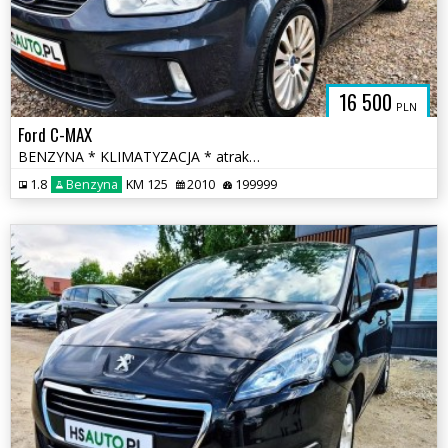
SAUTO.COM.
16 500
PLN
Ford C-MAX
BENZYNA * KLIMATYZACJA * atrakcyjny wygląd * SUPER * okazja * polecamy
1.8
Benzyna
KM 125
2010
199999