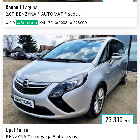
Renault Laguna
2.0T BENZYNA * AUTOMAT * sedan * super * okazja * POLECAMY
2.0
Benzyna
KM 170
2008
223000
23 300
PLN
Opel Zafira
BENZYNA * nawigacja * atrakcyjny wygląd * 2x PDC * OKAZJA * polecamy