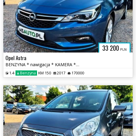
33 200
PLN
Opel Astra
BENZYNA * nawigacja * KAMERA * atrakcyjny wygląd * OKAZJA
1.4
Benzyna
KM 150
2017
170000