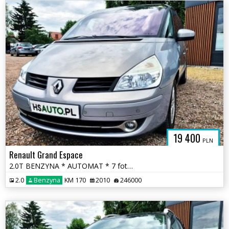
19 400
PLN
Renault Grand Espace
2.0T BENZYNA * AUTOMAT * 7 foteli * GRAND * 2x PDC * polecamy * okazja
2.0
Benzyna
KM 170
2010
246000