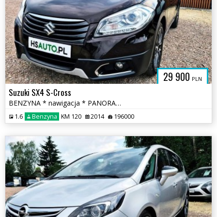
29 900
PLN
Suzuki SX4 S-Cross
BENZYNA * nawigacja * PANORAMA * SKÓRA * grzane fotele * OKAZJA
1.6
Benzyna
KM 120
2014
196000