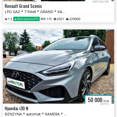
FAKTURA VAT
Renault Grand Scenic
LPG GAZ * 7 foteli * GRAND * KAMERA * nawigacja * super * okazja
1.3
Benzyna+LPG
KM 115
2021
229000
50 000
PLN
NETTO
Hyundai i30 N
BENZYNA * automat * KAMERA * NLine * alcantara * FULL * hybryda