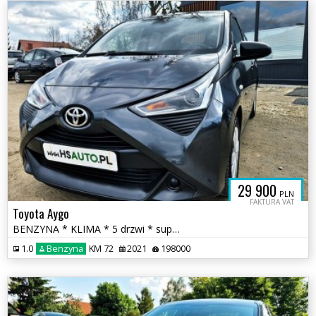
29 900
PLN
FAKTURA VAT
Toyota Aygo
BENZYNA * KLIMA * 5 drzwi * super * oakzja * POLECAMY
1.0
Benzyna
KM 72
2021
198000