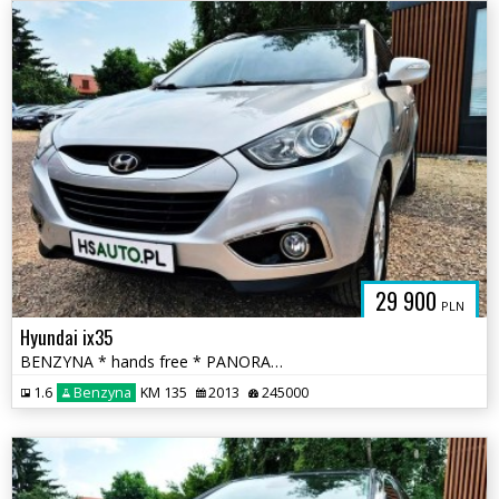
29 900
PLN
Hyundai ix35
BENZYNA * hands free * PANORAMA * super * OKAZJA * polecamy
1.6
Benzyna
KM 135
2013
245000