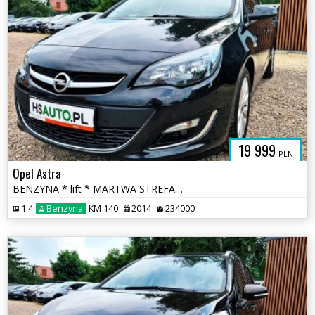
19 999
PLN
Opel Astra
BENZYNA * lift * MARTWA STREFA * KAMERA * nawigacja * super * okazja
1.4
Benzyna
KM 140
2014
234000