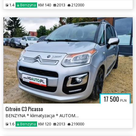
1.4
Benzyna
KM 140
2013
212000
17 500
PLN
Citroën C3 Picasso
BENZYNA * klimatyzacja * AUTOMAT * super * okazja
1.6
Benzyna
KM 120
2013
219000