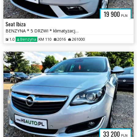
19 900
PLN
Seat Ibiza
BENZYNA * 5 DRZWI * klimatyzacja * 2x PDC * super * okazja * POLECAMY
1.0
Benzyna
KM 110
2016
261000
33 200
PLN