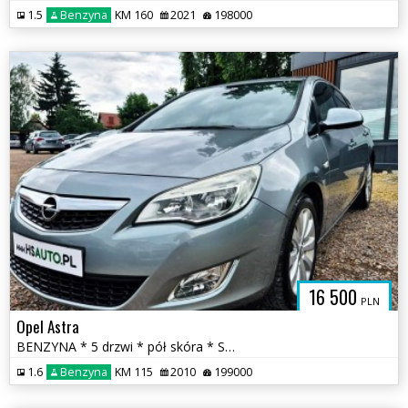
1.5
Benzyna
KM 160
2021
198000
16 500
PLN
Opel Astra
BENZYNA * 5 drzwi * pół skóra * SUPER * OKAZJA * polecamy
1.6
Benzyna
KM 115
2010
199000