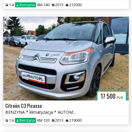
1.4
Benzyna
KM 140
2013
212000
17 500
PLN
Citroën C3 Picasso
BENZYNA * klimatyzacja * AUTOMAT * super * okazja
1.6
Benzyna
KM 120
2013
219000