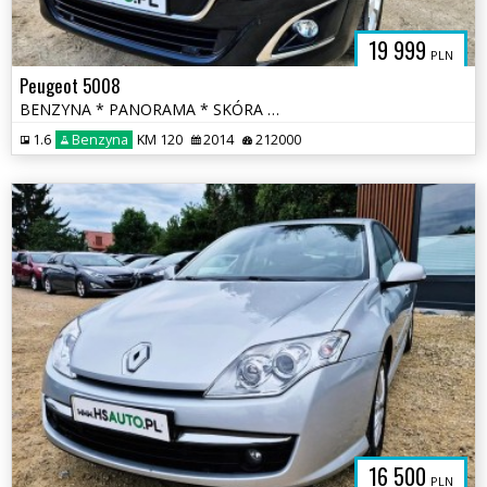
19 999
PLN
Peugeot 5008
BENZYNA * PANORAMA * SKÓRA * lift * nawigacja * super * okazja
1.6
Benzyna
KM 120
2014
212000
16 500
PLN