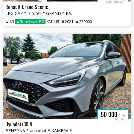
FAKTURA VAT
Renault Grand Scenic
LPG GAZ * 7 foteli * GRAND * KAMERA * nawigacja * super * okazja
1.3
Benzyna+LPG
KM 115
2021
229000
50 000
PLN
NETTO
Hyundai i30 N
BENZYNA * automat * KAMERA * NLine * alcantara * FULL * hybryda