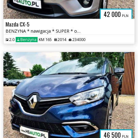
42 000
PLN
Mazda CX-5
BENZYNA * nawigacja * SUPER * okazja * ATRAKCYJNY WYGLĄD * polecamy
2.0
Benzyna
KM 165
2014
234000
46 500
PLN