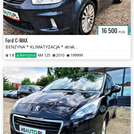
SAUTO.COM.
16 500
PLN
Ford C-MAX
BENZYNA * KLIMATYZACJA * atrakcyjny wygląd * SUPER * okazja * polecamy
1.8
Benzyna
KM 125
2010
199999