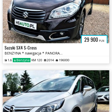
29 900
PLN
Suzuki SX4 S-Cross
BENZYNA * nawigacja * PANORAMA * SKÓRA * grzane fotele * OKAZJA
1.6
Benzyna
KM 120
2014
196000