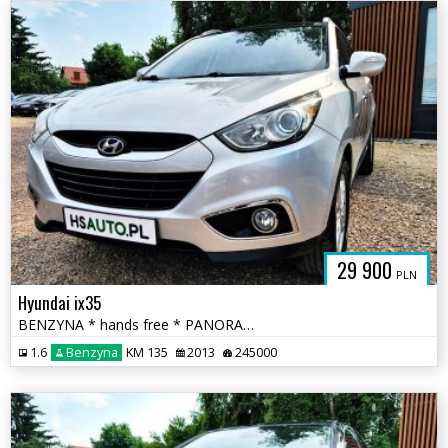
29 900
PLN
Hyundai ix35
BENZYNA * hands free * PANORAMA * super * OKAZJA * polecamy
1.6
Benzyna
KM 135
2013
245000