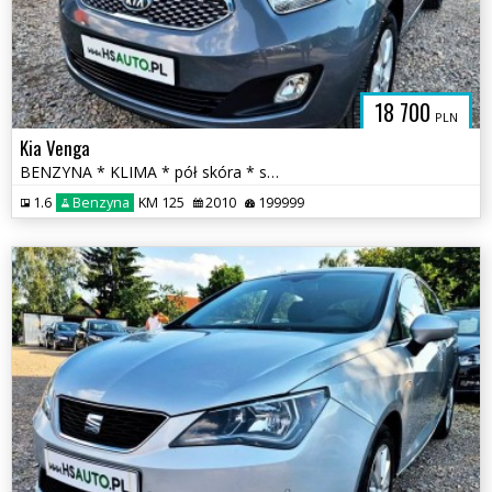
18 700
PLN
Kia Venga
BENZYNA * KLIMA * pół skóra * super * okazja * POLECAMY
1.6
Benzyna
KM 125
2010
199999