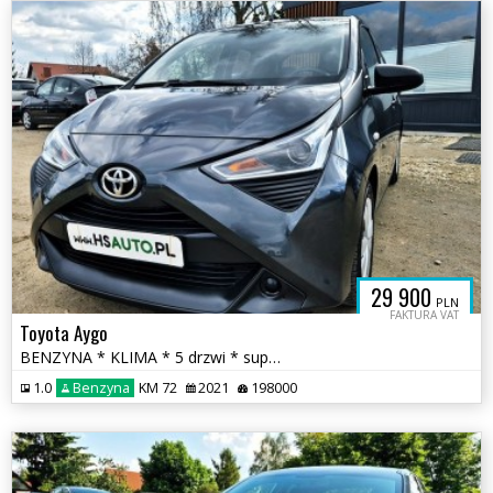
29 900
PLN
FAKTURA VAT
Toyota Aygo
BENZYNA * KLIMA * 5 drzwi * super * oakzja * POLECAMY
1.0
Benzyna
KM 72
2021
198000