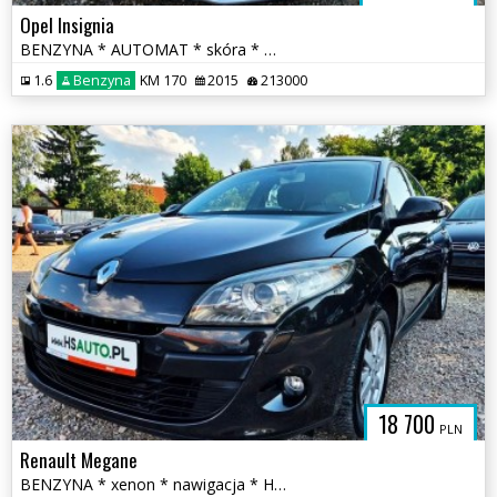
Opel Insignia
BENZYNA * AUTOMAT * skóra * martwa strefa * KAMERA * nawigacja * lift
1.6
Benzyna
KM 170
2015
213000
18 700
PLN
Renault Megane
BENZYNA * xenon * nawigacja * HANDS FREE * super * OKAZJA * 5 drzwi