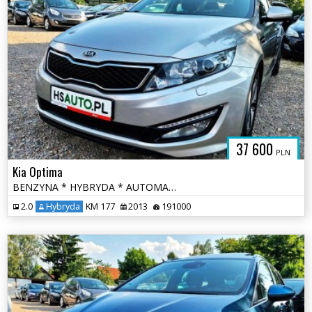
37 600
PLN
Kia Optima
BENZYNA * HYBRYDA * AUTOMAT * atrakcyjny wygląd * super * okazja
2.0
Hybryda
KM 177
2013
191000