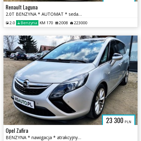
Renault Laguna
2.0T BENZYNA * AUTOMAT * sedan * super * okazja * POLECAMY
2.0
Benzyna
KM 170
2008
223000
23 300
PLN
Opel Zafira
BENZYNA * nawigacja * atrakcyjny wygląd * 2x PDC * OKAZJA * polecamy