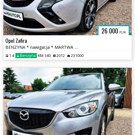
26 000
PLN
Opel Zafira
BENZYNA * nawigacja * MARTWA STREFA * PANORAMA * super * okazja
1.4
Benzyna
KM 140
2012
231000