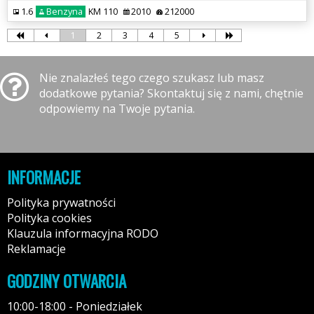
1.6
Benzyna
KM 110
2010
212000
1
2
3
4
5
Nie znalazłeś tego czego szukasz lub masz
dodatkowe pytania? Skontaktuj się z nami, chętnie
odpowiemy na Twoje pytania.
INFORMACJE
Polityka prywatności
Polityka cookies
Klauzula informacyjna RODO
Reklamacje
GODZINY OTWARCIA
10:00-18:00 - Poniedziałek