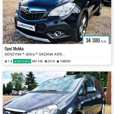
34 300
PLN
Opel Mokka
BENZYNA * skóra * GRZANA KIEROWNICA * kamera * FULL * okazja
1.4
Benzyna
KM 140
2014
198000