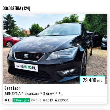
OGŁOSZENIA (124)
29 400
PLN
Seat Leon
BENZYNA * alcantara * 5 drzwi * FR * nawigacja * SUPER * OKAZJA
1.4
Benzyna
KM 140
2013
223000