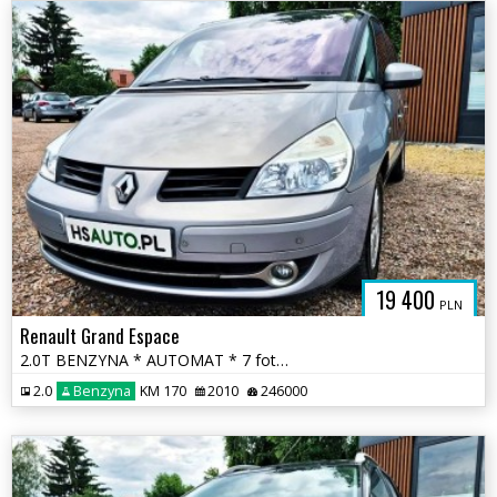
19 400
PLN
Renault Grand Espace
2.0T BENZYNA * AUTOMAT * 7 foteli * GRAND * 2x PDC * polecamy * okazja
2.0
Benzyna
KM 170
2010
246000