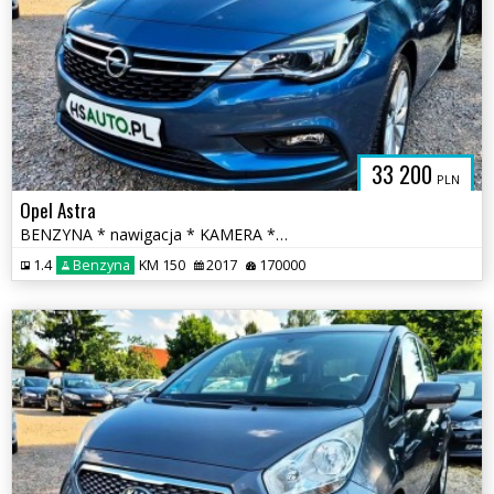
33 200
PLN
Opel Astra
BENZYNA * nawigacja * KAMERA * atrakcyjny wygląd * OKAZJA
1.4
Benzyna
KM 150
2017
170000