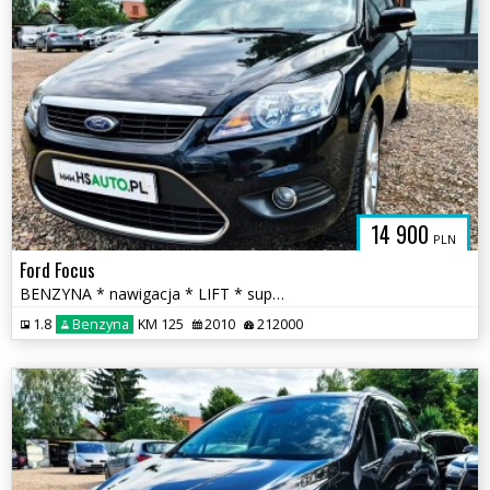
14 900
PLN
Ford Focus
BENZYNA * nawigacja * LIFT * super * okazja * POLECAMY
1.8
Benzyna
KM 125
2010
212000