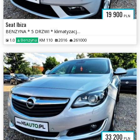
19 900
PLN
Seat Ibiza
BENZYNA * 5 DRZWI * klimatyzacja * 2x PDC * super * okazja * POLECAMY
1.0
Benzyna
KM 110
2016
261000
33 200
PLN