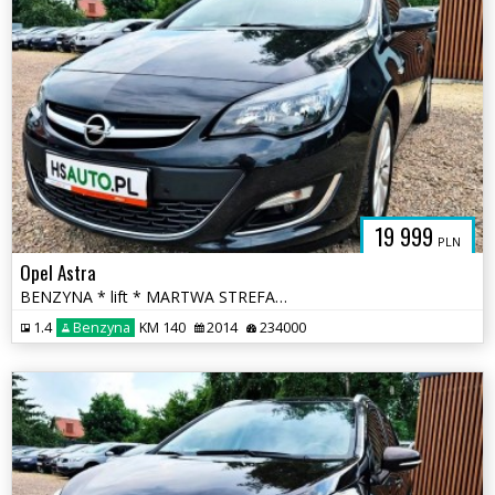
19 999
PLN
Opel Astra
BENZYNA * lift * MARTWA STREFA * KAMERA * nawigacja * super * okazja
1.4
Benzyna
KM 140
2014
234000