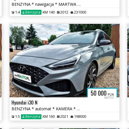
BENZYNA * nawigacja * MARTWA STREFA * PANORAMA * super * okazja
1.4
Benzyna
KM 140
2012
231000
50 000
PLN
NETTO
Hyundai i30 N
BENZYNA * automat * KAMERA * NLine * alcantara * FULL * hybryda
1.5
Benzyna
KM 160
2021
198000