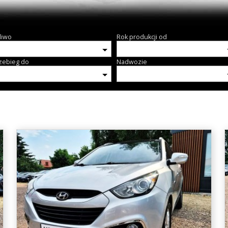
liwo
Rok produkcji od
zebieg do
Nadwozie