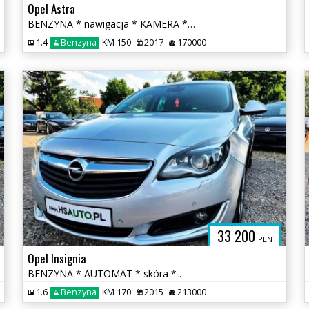
Opel Astra
BENZYNA * nawigacja * KAMERA * atrakcyjny wygląd * OKAZJA
1.4
Benzyna
KM 150
2017
170000
33 200
PLN
Opel Insignia
BENZYNA * AUTOMAT * skóra * martwa strefa * KAMERA * nawigacja * lift
1.6
Benzyna
KM 170
2015
213000