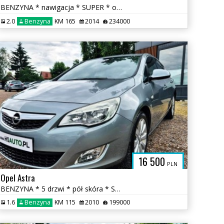
BENZYNA * nawigacja * SUPER * okazja * ATRAKCYJNY WYGLĄD * polecamy
2.0
Benzyna
KM 165
2014
234000
16 500
PLN
Opel Astra
BENZYNA * 5 drzwi * pół skóra * SUPER * OKAZJA * polecamy
1.6
Benzyna
KM 115
2010
199000