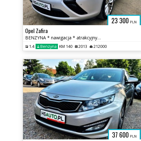
23 300
PLN
Opel Zafira
BENZYNA * nawigacja * atrakcyjny wygląd * 2x PDC * OKAZJA * polecamy
1.4
Benzyna
KM 140
2013
212000
37 600
PLN