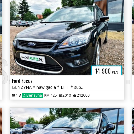
SAUTO.COM.
14 900
PLN
Ford Focus
BENZYNA * nawigacja * LIFT * super * okazja * POLECAMY
1.8
Benzyna
KM 125
2010
212000