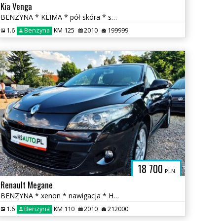
Kia Venga
BENZYNA * KLIMA * pół skóra * super * okazja * POLECAMY
1.6
Benzyna
KM 125
2010
199999
18 700
PLN
Renault Megane
BENZYNA * xenon * nawigacja * HANDS FREE * super * OKAZJA * 5 drzwi
1.6
Benzyna
KM 110
2010
212000