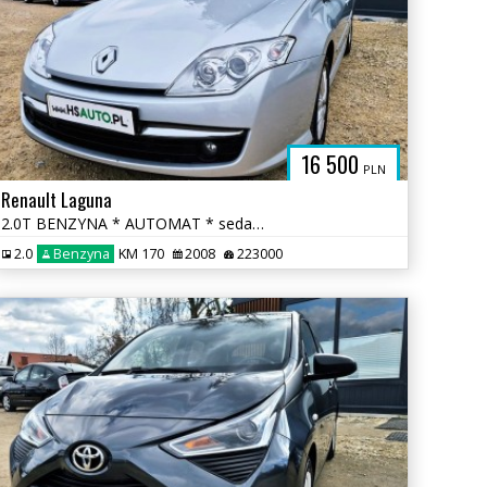
16 500
PLN
Renault Laguna
2.0T BENZYNA * AUTOMAT * sedan * super * okazja * POLECAMY
2.0
Benzyna
KM 170
2008
223000