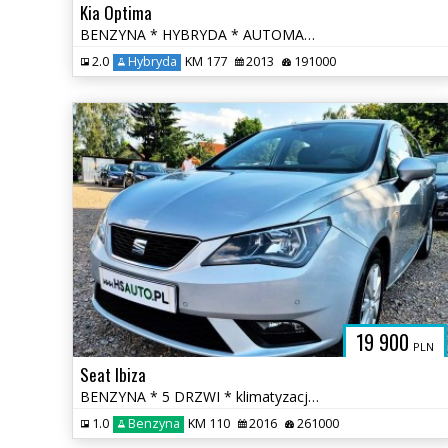
Kia Optima
BENZYNA * HYBRYDA * AUTOMAT * atrakcyjny wygląd * super * okazja
2.0
Hybryda
KM 177
2013
191000
19 900
PLN
Seat Ibiza
BENZYNA * 5 DRZWI * klimatyzacja * 2x PDC * super * okazja * POLECAMY
1.0
Benzyna
KM 110
2016
261000