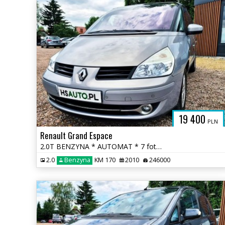
H
19 400
PLN
Renault Grand Espace
2.0T BENZYNA * AUTOMAT * 7 foteli * GRAND * 2x PDC * polecamy * okazja
2.0
Benzyna
KM 170
2010
246000