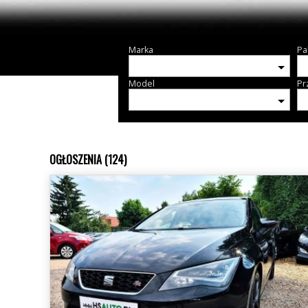
Marka
Pa
Model
Pr
OGŁOSZENIA (124)