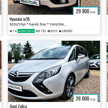
29 900
PLN
Hyundai ix35
BENZYNA * hands free * PANORAMA * super * OKAZJA * polecamy
1.6
Benzyna
KM 135
2013
245000
26 000
PLN
Opel Zafira