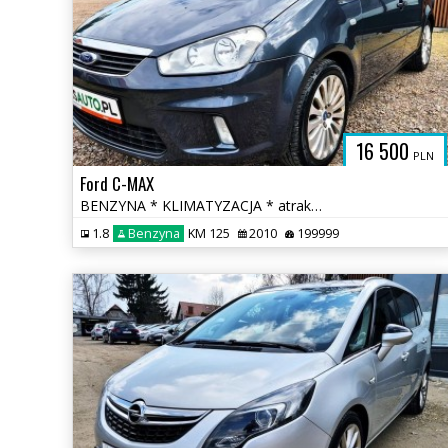
16 500
PLN
Ford C-MAX
BENZYNA * KLIMATYZACJA * atrakcyjny wygląd * SUPER * okazja * polecamy
1.8
Benzyna
KM 125
2010
199999