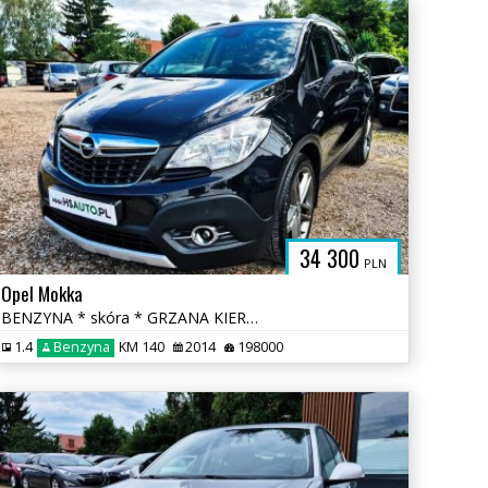
PL
34 300
PLN
Opel Mokka
BENZYNA * skóra * GRZANA KIEROWNICA * kamera * FULL * okazja
1.4
Benzyna
KM 140
2014
198000