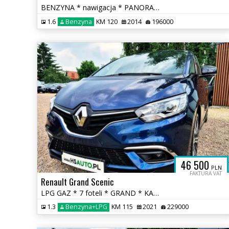
BENZYNA * nawigacja * PANORAMA * SKÓRA * grzane fotele * OKAZJA
1.6
Benzyna
KM 120
2014
196000
46 500
PLN
FAKTURA VAT
Renault Grand Scenic
LPG GAZ * 7 foteli * GRAND * KAMERA * nawigacja * super * okazja
1.3
Benzyna+LPG
KM 115
2021
229000