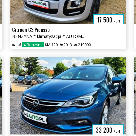
17 500
PLN
Citroën C3 Picasso
BENZYNA * klimatyzacja * AUTOMAT * super * okazja
1.6
Benzyna
KM 120
2013
219000
33 200
PLN