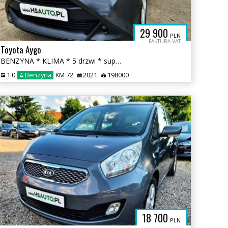
29 900
PLN
FAKTURA VAT
Toyota Aygo
BENZYNA * KLIMA * 5 drzwi * super * oakzja * POLECAMY
1.0
Benzyna
KM 72
2021
198000
18 700
PLN