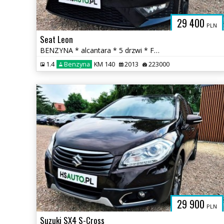
29 400
PLN
Seat Leon
BENZYNA * alcantara * 5 drzwi * FR * nawigacja * SUPER * OKAZJA
1.4
Benzyna
KM 140
2013
223000
29 900
PLN
Suzuki SX4 S-Cross