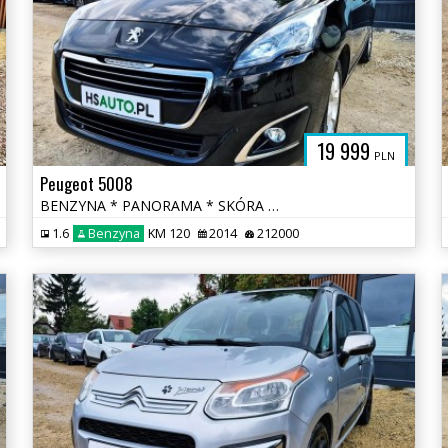
19 999
PLN
Peugeot 5008
BENZYNA * PANORAMA * SKÓRA * lift * nawigacja * super * okazja
1.6
Benzyna
KM 120
2014
212000