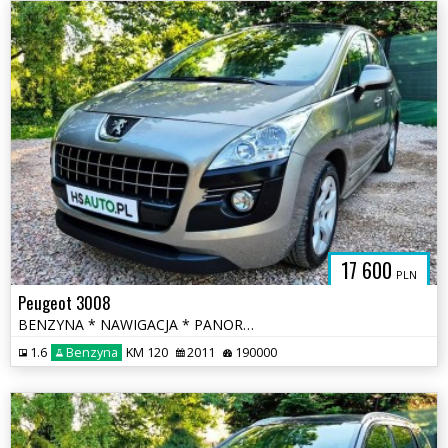
17 600
PLN
Peugeot 3008
BENZYNA * NAWIGACJA * PANORAMA * super * okazja * polecamy
1.6
Benzyna
KM 120
2011
190000