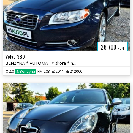
28 700
PLN
Volvo S80
BENZYNA * AUTOMAT * skóra * nawigacja * super * OKAZJA * polecamy
2.0
Benzyna
KM 203
2011
212000