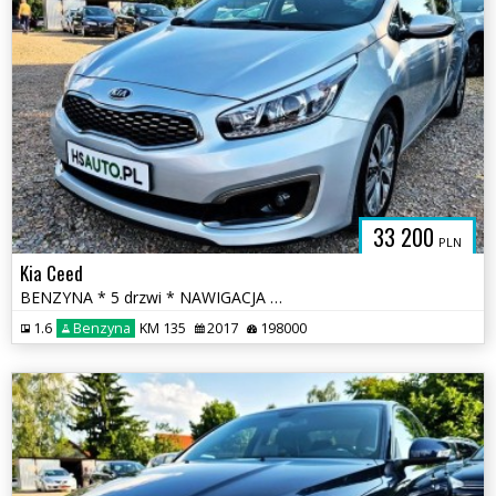
33 200
PLN
Kia Ceed
BENZYNA * 5 drzwi * NAWIGACJA * KAMERA * super * okazja * polecamy
1.6
Benzyna
KM 135
2017
198000