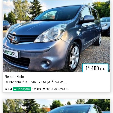
14 400
PLN
Nissan Note
BENZYNA * KLIMATYZACJA * NAWIGACJA * super * okazja * polecamy
1.4
Benzyna
KM 88
2010
229000