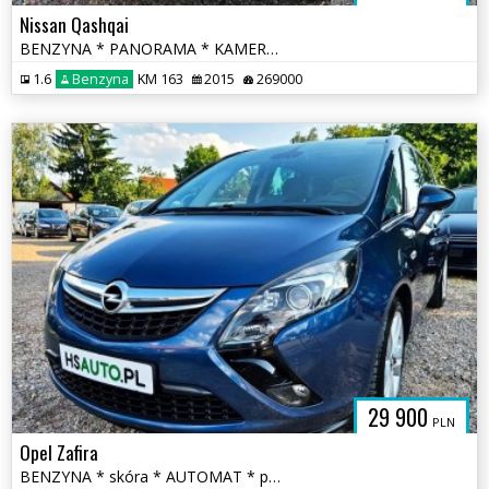
Nissan Qashqai
BENZYNA * PANORAMA * KAMERY 360 * super * okazja * polecamy
1.6
Benzyna
KM 163
2015
269000
29 900
PLN
Opel Zafira
BENZYNA * skóra * AUTOMAT * panorama * super * okazja * 170KM