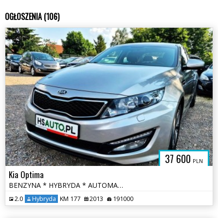
OGŁOSZENIA (106)
37 600
PLN
Kia Optima
BENZYNA * HYBRYDA * AUTOMAT * atrakcyjny wygląd * super * okazja
2.0
Hybryda
KM 177
2013
191000