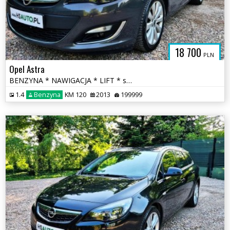
18 700
PLN
Opel Astra
BENZYNA * NAWIGACJA * LIFT * super * okazja * polecamy
1.4
Benzyna
KM 120
2013
199999