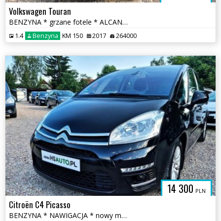
Volkswagen Touran
BENZYNA * grzane fotele * ALCANTARA * nawigacja * OKAZJA
1.4
Benzyna
KM 150
2017
264000
14 300
PLN
Citroën C4 Picasso
BENZYNA * NAWIGACJA * nowy model * super * okazja * polecamy