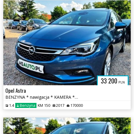
33 200
PLN
Opel Astra
BENZYNA * nawigacja * KAMERA * atrakcyjny wygląd * OKAZJA
1.4
Benzyna
KM 150
2017
170000