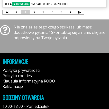
1.4
Benzyna
KM 140
2012
205000
1
2
3
4
5
Nie znalazłeś tego czego szukasz lub masz
dodatkowe pytania? Skontaktuj się z nami, chętnie
odpowiemy na Twoje pytania.
INFORMACJE
Polityka prywatności
Polityka cookies
Klauzula informacyjna RODO
Reklamacje
GODZINY OTWARCIA
10:00-18:00 - Poniedziałek