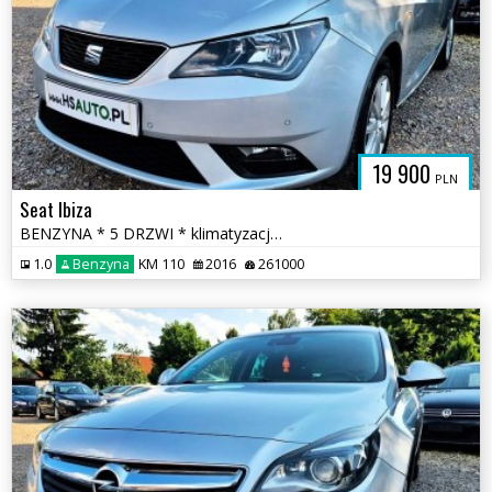
19 900
PLN
Seat Ibiza
BENZYNA * 5 DRZWI * klimatyzacja * 2x PDC * super * okazja * POLECAMY
1.0
Benzyna
KM 110
2016
261000