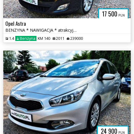
17 500
PLN
Opel Astra
BENZYNA * NAWIGACJA * atrakcyjny wygląd * SUPER * okazja
1.4
Benzyna
KM 140
2011
239000
24 900
PLN