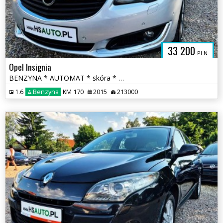
33 200
PLN
Opel Insignia
BENZYNA * AUTOMAT * skóra * martwa strefa * KAMERA * nawigacja * lift
1.6
Benzyna
KM 170
2015
213000