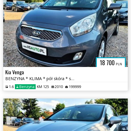
18 700
PLN
Kia Venga
BENZYNA * KLIMA * pół skóra * super * okazja * POLECAMY
1.6
Benzyna
KM 125
2010
199999