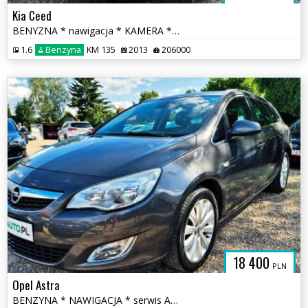
Kia Ceed
BENYZNA * nawigacja * KAMERA * serwis ASO * super * OKAZJA
1.6
Benzyna
KM 135
2013
206000
18 400
PLN
Opel Astra
BENZYNA * NAWIGACJA * serwis ASO Opel * super * OKAZJA * polecamy