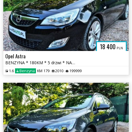
18 400
PLN
Opel Astra
BENZYNA * 180KM * 5 drzwi * NAWIGACJA * super * oakzja * polecamy
1.6
Benzyna
KM 179
2010
199999