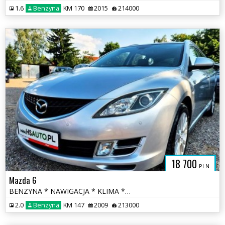
1.6
Benzyna
KM 170
2015
214000
18 700
PLN
Mazda 6
BENZYNA * NAWIGACJA * KLIMA * super * okazja * polecamy
2.0
Benzyna
KM 147
2009
213000