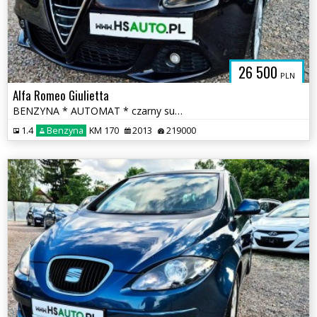
SAUTO.COM.
26 500
PLN
Alfa Romeo Giulietta
BENZYNA * AUTOMAT * czarny sufit * łopatki F1 * super * OKAZJA
1.4
Benzyna
KM 170
2013
219000