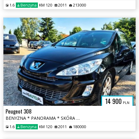
1.6
Benzyna
KM 120
2011
213000
14 900
PLN
Peugeot 308
BENYZNA * PANORAMA * SKÓRA * nawigacja * niski przebieg * OKAZJA
1.6
Benzyna
KM 120
2011
180000