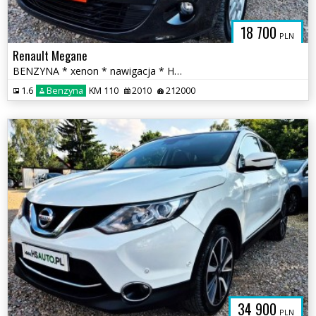
18 700
PLN
Renault Megane
BENZYNA * xenon * nawigacja * HANDS FREE * super * OKAZJA * 5 drzwi
1.6
Benzyna
KM 110
2010
212000
34 900
PLN