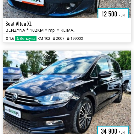
12 500
PLN
Seat Altea XL
BENZYNA * 102KM * mpi * KLIMATYZACJA * super * okazja * polecamy
1.6
Benzyna
KM 102
2007
199000
34 900
PLN