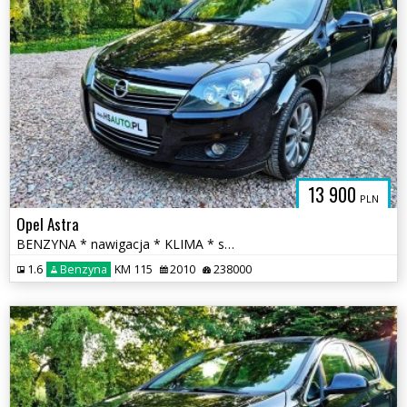
13 900
PLN
Opel Astra
BENZYNA * nawigacja * KLIMA * super * okazja * POLECAMY
1.6
Benzyna
KM 115
2010
238000