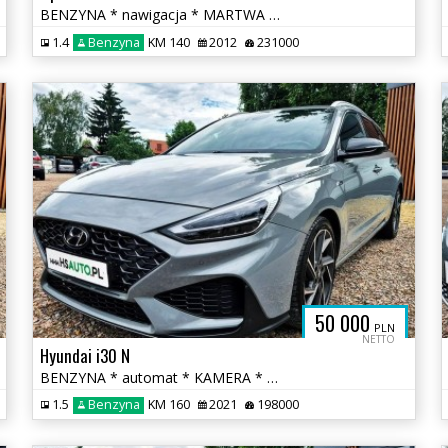
BENZYNA * nawigacja * MARTWA STREFA * PANORAMA * super * okazja
1.4
Benzyna
KM 140
2012
231000
50 000
PLN
NETTO
Hyundai i30 N
BENZYNA * automat * KAMERA * NLine * alcantara * FULL * hybryda
1.5
Benzyna
KM 160
2021
198000