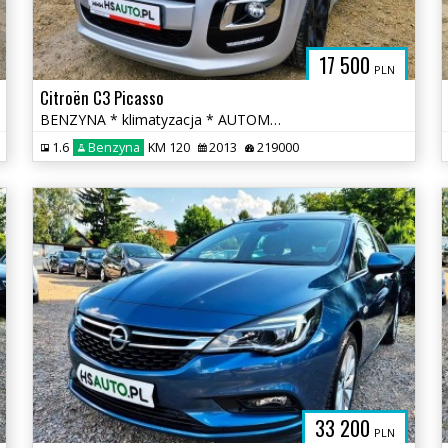
17 500
PLN
Citroën C3 Picasso
BENZYNA * klimatyzacja * AUTOMAT * super * okazja
1.6
Benzyna
KM 120
2013
219000
33 200
PLN