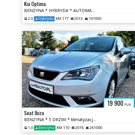
Kia Optima
BENZYNA * HYBRYDA * AUTOMAT * atrakcyjny wygląd * super * okazja
2.0
Hybryda
KM 177
2013
191000
19 900
PLN
Seat Ibiza
BENZYNA * 5 DRZWI * klimatyzacja * 2x PDC * super * okazja * POLECAMY
1.0
Benzyna
KM 110
2016
261000