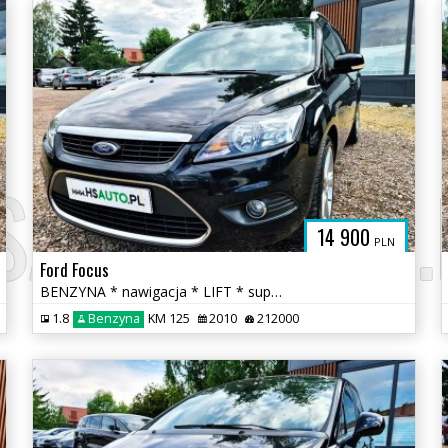
SAUTO.COM.
14 900
PLN
Ford Focus
BENZYNA * nawigacja * LIFT * super * okazja * POLECAMY
1.8
Benzyna
KM 125
2010
212000