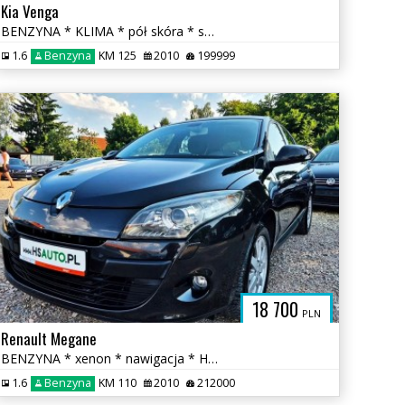
Kia Venga
BENZYNA * KLIMA * pół skóra * super * okazja * POLECAMY
1.6
Benzyna
KM 125
2010
199999
18 700
PLN
Renault Megane
BENZYNA * xenon * nawigacja * HANDS FREE * super * OKAZJA * 5 drzwi
1.6
Benzyna
KM 110
2010
212000