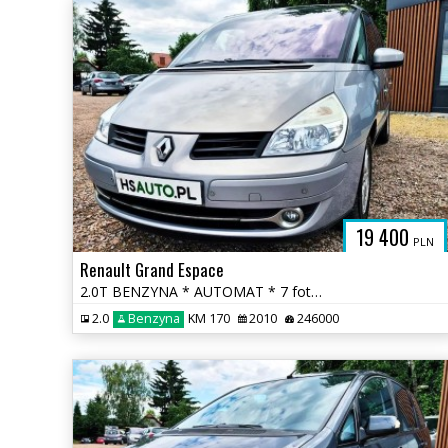
H
19 400
PLN
Renault Grand Espace
2.0T BENZYNA * AUTOMAT * 7 foteli * GRAND * 2x PDC * polecamy * okazja
2.0
Benzyna
KM 170
2010
246000