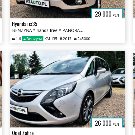
29 900
PLN
Hyundai ix35
BENZYNA * hands free * PANORAMA * super * OKAZJA * polecamy
1.6
Benzyna
KM 135
2013
245000
26 000
PLN
Opel Zafira