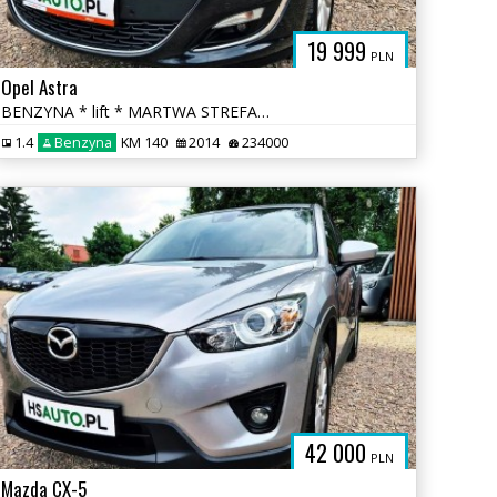
19 999
PLN
Opel Astra
BENZYNA * lift * MARTWA STREFA * KAMERA * nawigacja * super * okazja
1.4
Benzyna
KM 140
2014
234000
42 000
PLN
Mazda CX-5