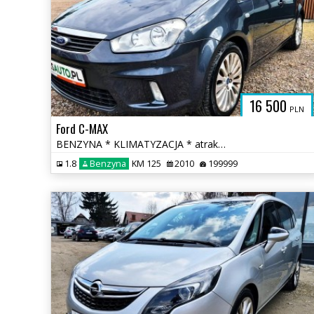
16 500
PLN
Ford C-MAX
BENZYNA * KLIMATYZACJA * atrakcyjny wygląd * SUPER * okazja * polecamy
1.8
Benzyna
KM 125
2010
199999