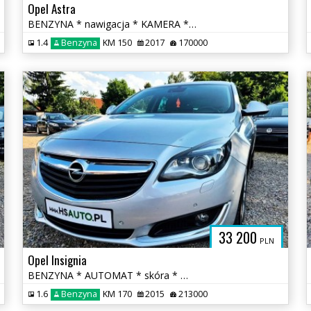
Opel Astra
BENZYNA * nawigacja * KAMERA * atrakcyjny wygląd * OKAZJA
1.4
Benzyna
KM 150
2017
170000
33 200
PLN
Opel Insignia
BENZYNA * AUTOMAT * skóra * martwa strefa * KAMERA * nawigacja * lift
1.6
Benzyna
KM 170
2015
213000