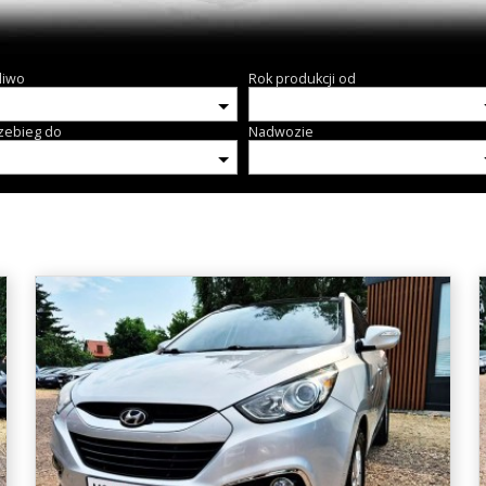
liwo
Rok produkcji od
zebieg do
Nadwozie