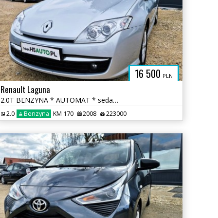
16 500
PLN
Renault Laguna
2.0T BENZYNA * AUTOMAT * sedan * super * okazja * POLECAMY
2.0
Benzyna
KM 170
2008
223000