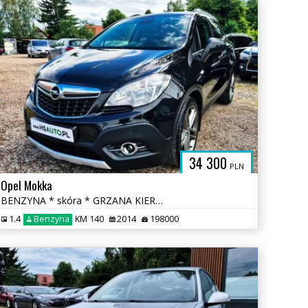
PL
34 300
PLN
Opel Mokka
BENZYNA * skóra * GRZANA KIEROWNICA * kamera * FULL * okazja
1.4
Benzyna
KM 140
2014
198000