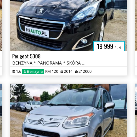
19 999
PLN
Peugeot 5008
BENZYNA * PANORAMA * SKÓRA * lift * nawigacja * super * okazja
1.6
Benzyna
KM 120
2014
212000