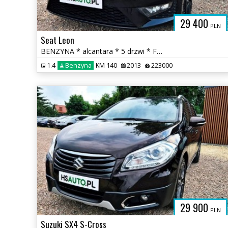
29 400
PLN
Seat Leon
BENZYNA * alcantara * 5 drzwi * FR * nawigacja * SUPER * OKAZJA
1.4
Benzyna
KM 140
2013
223000
29 900
PLN
Suzuki SX4 S-Cross