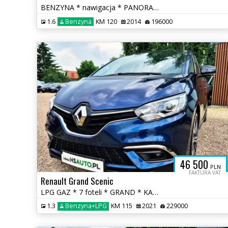
BENZYNA * nawigacja * PANORAMA * SKÓRA * grzane fotele * OKAZJA
1.6
Benzyna
KM 120
2014
196000
46 500
PLN
FAKTURA VAT
Renault Grand Scenic
LPG GAZ * 7 foteli * GRAND * KAMERA * nawigacja * super * okazja
1.3
Benzyna+LPG
KM 115
2021
229000