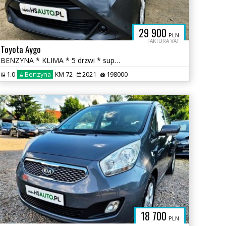
29 900
PLN
FAKTURA VAT
Toyota Aygo
BENZYNA * KLIMA * 5 drzwi * super * oakzja * POLECAMY
1.0
Benzyna
KM 72
2021
198000
18 700
PLN