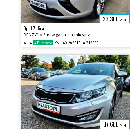
23 300
PLN
Opel Zafira
BENZYNA * nawigacja * atrakcyjny wygląd * 2x PDC * OKAZJA * polecamy
1.4
Benzyna
KM 140
2013
212000
37 600
PLN