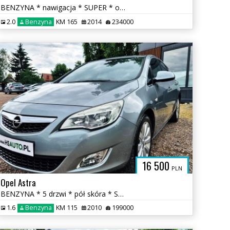
BENZYNA * nawigacja * SUPER * okazja * ATRAKCYJNY WYGLĄD * polecamy
2.0
Benzyna
KM 165
2014
234000
16 500
PLN
Opel Astra
BENZYNA * 5 drzwi * pół skóra * SUPER * OKAZJA * polecamy
1.6
Benzyna
KM 115
2010
199000