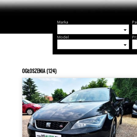
Marka
Pa
Model
Pr
OGŁOSZENIA (124)