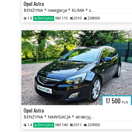
Opel Astra
BENZYNA * nawigacja * KLIMA * super * okazja * POLECAMY
1.6
Benzyna
KM 115
2010
238000
17 500
PLN
Opel Astra
BENZYNA * NAWIGACJA * atrakcyjny wygląd * SUPER * okazja
1.4
Benzyna
KM 140
2011
239000