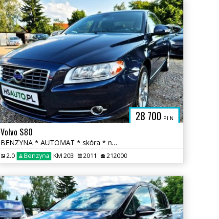
PL
28 700
PLN
Volvo S80
BENZYNA * AUTOMAT * skóra * nawigacja * super * OKAZJA * polecamy
2.0
Benzyna
KM 203
2011
212000