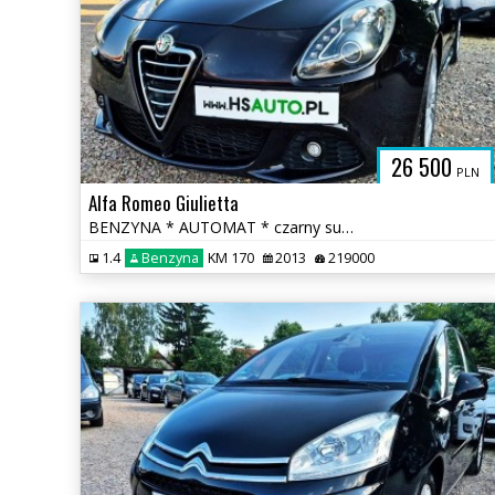
26 500
PLN
Alfa Romeo Giulietta
BENZYNA * AUTOMAT * czarny sufit * łopatki F1 * super * OKAZJA
1.4
Benzyna
KM 170
2013
219000