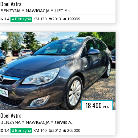
Opel Astra
BENZYNA * NAWIGACJA * LIFT * super * okazja * polecamy
1.4
Benzyna
KM 120
2013
199999
18 400
PLN
Opel Astra
BENZYNA * NAWIGACJA * serwis ASO Opel * super * OKAZJA * polecamy
1.4
Benzyna
KM 140
2012
205000