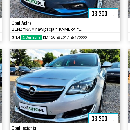
33 200
PLN
Opel Astra
BENZYNA * nawigacja * KAMERA * atrakcyjny wygląd * OKAZJA
1.4
Benzyna
KM 150
2017
170000
33 200
PLN
Opel Insignia