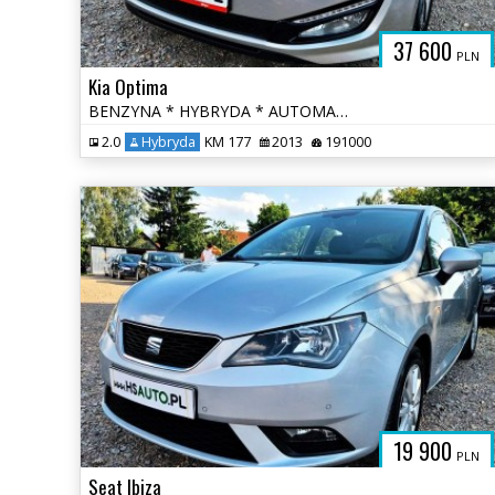
37 600
PLN
Kia Optima
BENZYNA * HYBRYDA * AUTOMAT * atrakcyjny wygląd * super * okazja
2.0
Hybryda
KM 177
2013
191000
19 900
PLN
Seat Ibiza