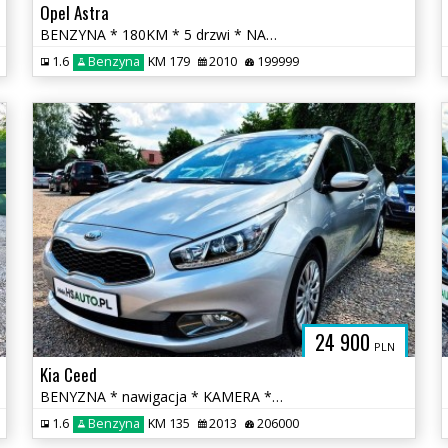
Opel Astra
BENZYNA * 180KM * 5 drzwi * NAWIGACJA * super * oakzja * polecamy
1.6
Benzyna
KM 179
2010
199999
24 900
PLN
Kia Ceed
BENYZNA * nawigacja * KAMERA * serwis ASO * super * OKAZJA
1.6
Benzyna
KM 135
2013
206000