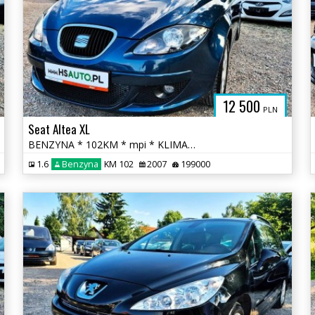
12 500
PLN
Seat Altea XL
BENZYNA * 102KM * mpi * KLIMATYZACJA * super * okazja * polecamy
1.6
Benzyna
KM 102
2007
199000