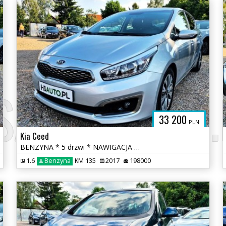
SAUTO.COM.
33 200
PLN
Kia Ceed
BENZYNA * 5 drzwi * NAWIGACJA * KAMERA * super * okazja * polecamy
1.6
Benzyna
KM 135
2017
198000