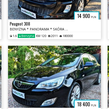
14 900
PLN
Peugeot 308
BENYZNA * PANORAMA * SKÓRA * nawigacja * niski przebieg * OKAZJA
1.6
Benzyna
KM 120
2011
180000
18 400
PLN