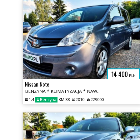
H
14 400
PLN
Nissan Note
BENZYNA * KLIMATYZACJA * NAWIGACJA * super * okazja * polecamy
1.4
Benzyna
KM 88
2010
229000