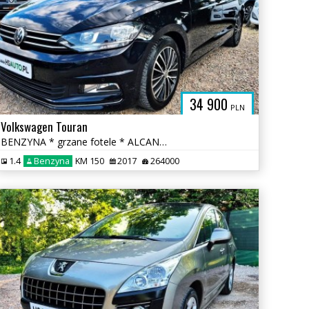
34 900
PLN
Volkswagen Touran
BENZYNA * grzane fotele * ALCANTARA * nawigacja * OKAZJA
1.4
Benzyna
KM 150
2017
264000