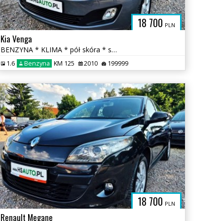
18 700
PLN
Kia Venga
BENZYNA * KLIMA * pół skóra * super * okazja * POLECAMY
1.6
Benzyna
KM 125
2010
199999
18 700
PLN
Renault Megane