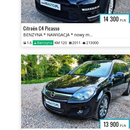
14 300
PLN
Citroën C4 Picasso
BENZYNA * NAWIGACJA * nowy model * super * okazja * polecamy
1.6
Benzyna
KM 120
2011
213000
13 900
PLN