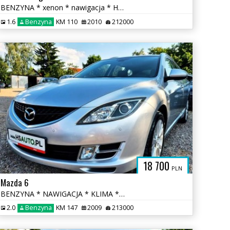
BENZYNA * xenon * nawigacja * HANDS FREE * super * OKAZJA * 5 drzwi
1.6
Benzyna
KM 110
2010
212000
18 700
PLN
Mazda 6
BENZYNA * NAWIGACJA * KLIMA * super * okazja * polecamy
2.0
Benzyna
KM 147
2009
213000