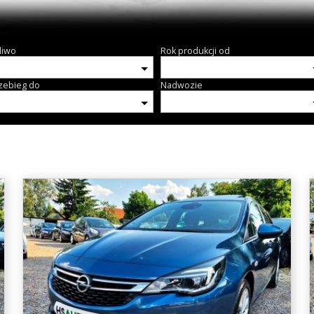
liwo
Rok produkcji od
zebieg do
Nadwozie