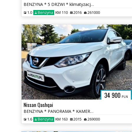
BENZYNA * 5 DRZWI * klimatyzacja * 2x PDC * super * okazja * POLECAMY
1.0
Benzyna
KM 110
2016
261000
34 900
PLN
Nissan Qashqai
BENZYNA * PANORAMA * KAMERY 360 * super * okazja * polecamy
1.6
Benzyna
KM 163
2015
269000