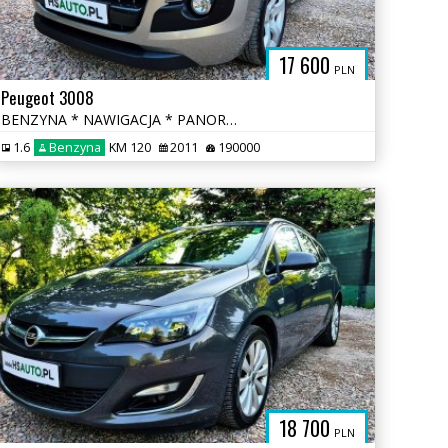
17 600
PLN
Peugeot 3008
BENZYNA * NAWIGACJA * PANORAMA * super * okazja * polecamy
1.6
Benzyna
KM 120
2011
190000
18 700
PLN