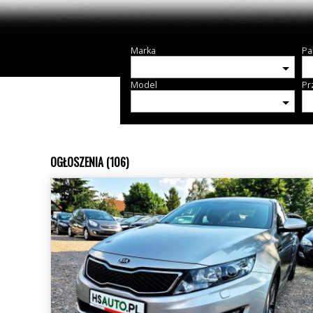
Marka
Pa
Model
Pr
OGŁOSZENIA (106)