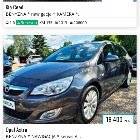
Kia Ceed
BENYZNA * nawigacja * KAMERA * serwis ASO * super * OKAZJA
1.6
Benzyna
KM 135
2013
206000
18 400
PLN
Opel Astra
BENZYNA * NAWIGACJA * serwis ASO Opel * super * OKAZJA * polecamy