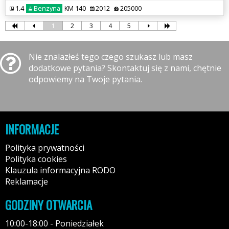
1.4
Benzyna
KM 140
2012
205000
1
2
3
4
5
Nie znalazłeś tego czego szukasz lub masz
dodatkowe pytania? Skontaktuj się z nami, chętnie
odpowiemy na Twoje pytania.
INFORMACJE
Polityka prywatności
Polityka cookies
Klauzula informacyjna RODO
Reklamacje
GODZINY OTWARCIA
10:00-18:00 - Poniedziałek