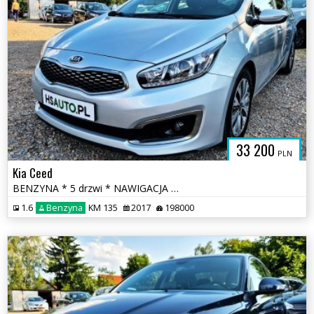
33 200
PLN
Kia Ceed
BENZYNA * 5 drzwi * NAWIGACJA * KAMERA * super * okazja * polecamy
1.6
Benzyna
KM 135
2017
198000