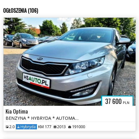
OGŁOSZENIA (106)
37 600
PLN
Kia Optima
BENZYNA * HYBRYDA * AUTOMAT * atrakcyjny wygląd * super * okazja
2.0
Hybryda
KM 177
2013
191000