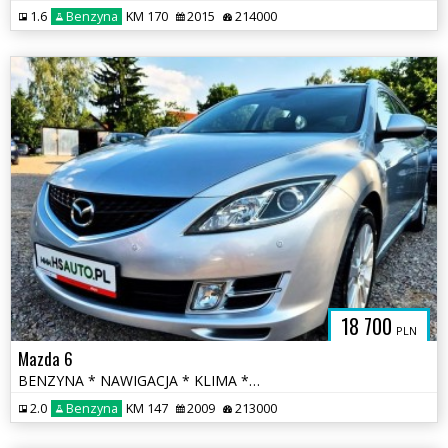
1.6
Benzyna
KM 170
2015
214000
18 700
PLN
Mazda 6
BENZYNA * NAWIGACJA * KLIMA * super * okazja * polecamy
2.0
Benzyna
KM 147
2009
213000