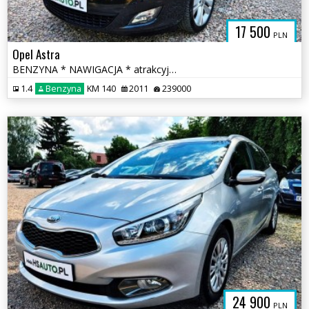
17 500
PLN
Opel Astra
BENZYNA * NAWIGACJA * atrakcyjny wygląd * SUPER * okazja
1.4
Benzyna
KM 140
2011
239000
24 900
PLN