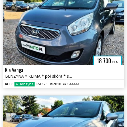
18 700
PLN
Kia Venga
BENZYNA * KLIMA * pół skóra * super * okazja * POLECAMY
1.6
Benzyna
KM 125
2010
199999