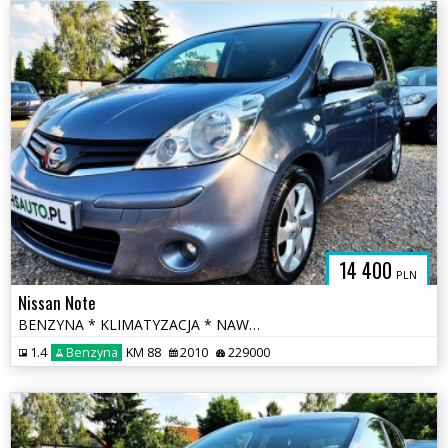
14 400
PLN
Nissan Note
BENZYNA * KLIMATYZACJA * NAWIGACJA * super * okazja * polecamy
1.4
Benzyna
KM 88
2010
229000