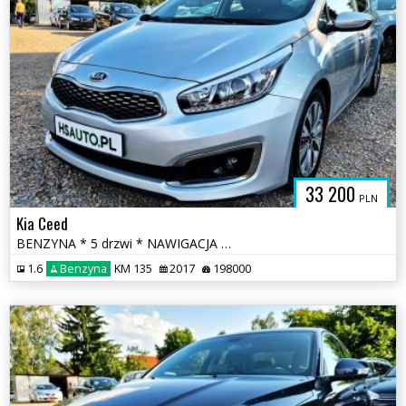
33 200
PLN
Kia Ceed
BENZYNA * 5 drzwi * NAWIGACJA * KAMERA * super * okazja * polecamy
1.6
Benzyna
KM 135
2017
198000