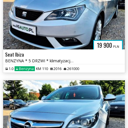
19 900
PLN
Seat Ibiza
BENZYNA * 5 DRZWI * klimatyzacja * 2x PDC * super * okazja * POLECAMY
1.0
Benzyna
KM 110
2016
261000