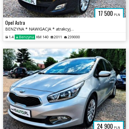
17 500
PLN
Opel Astra
BENZYNA * NAWIGACJA * atrakcyjny wygląd * SUPER * okazja
1.4
Benzyna
KM 140
2011
239000
24 900
PLN