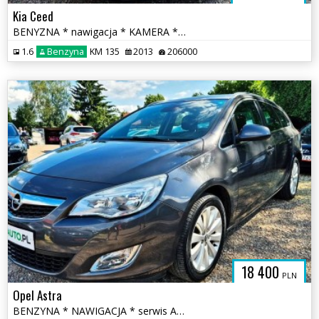
Kia Ceed
BENYZNA * nawigacja * KAMERA * serwis ASO * super * OKAZJA
1.6
Benzyna
KM 135
2013
206000
18 400
PLN
Opel Astra
BENZYNA * NAWIGACJA * serwis ASO Opel * super * OKAZJA * polecamy