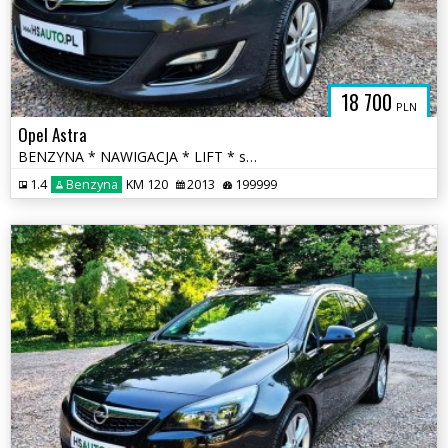
18 700
PLN
Opel Astra
BENZYNA * NAWIGACJA * LIFT * super * okazja * polecamy
1.4
Benzyna
KM 120
2013
199999