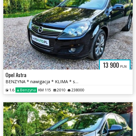
13 900
PLN
Opel Astra
BENZYNA * nawigacja * KLIMA * super * okazja * POLECAMY
1.6
Benzyna
KM 115
2010
238000