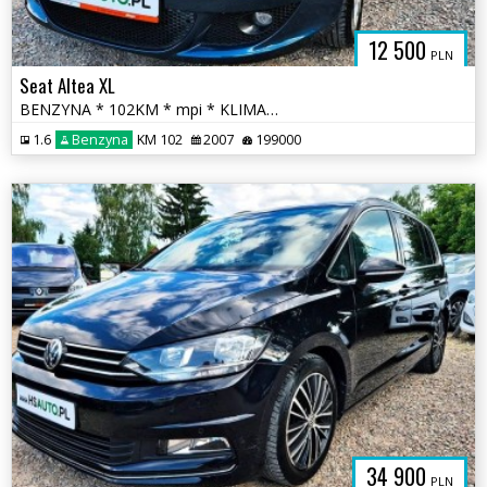
12 500
PLN
Seat Altea XL
BENZYNA * 102KM * mpi * KLIMATYZACJA * super * okazja * polecamy
1.6
Benzyna
KM 102
2007
199000
34 900
PLN