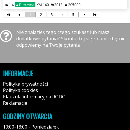
1.4
Benzyna
KM 140
2012
205000
1
2
3
4
5
Nie znalazłeś tego czego szukasz lub masz
dodatkowe pytania? Skontaktuj się z nami, chętnie
odpowiemy na Twoje pytania.
INFORMACJE
Polityka prywatności
Polityka cookies
Klauzula informacyjna RODO
Reklamacje
GODZINY OTWARCIA
10:00-18:00 - Poniedziałek