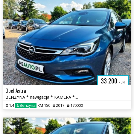
33 200
PLN
Opel Astra
BENZYNA * nawigacja * KAMERA * atrakcyjny wygląd * OKAZJA
1.4
Benzyna
KM 150
2017
170000