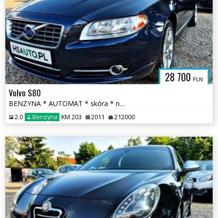
28 700
PLN
Volvo S80
BENZYNA * AUTOMAT * skóra * nawigacja * super * OKAZJA * polecamy
2.0
Benzyna
KM 203
2011
212000