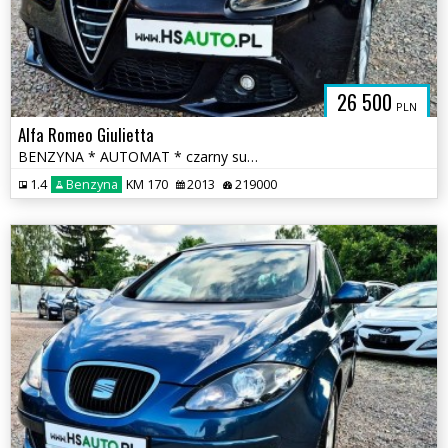
SAUTO.COM.
26 500
PLN
Alfa Romeo Giulietta
BENZYNA * AUTOMAT * czarny sufit * łopatki F1 * super * OKAZJA
1.4
Benzyna
KM 170
2013
219000