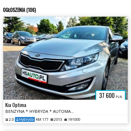
OGŁOSZENIA (106)
37 600
PLN
Kia Optima
BENZYNA * HYBRYDA * AUTOMAT * atrakcyjny wygląd * super * okazja
2.0
Hybryda
KM 177
2013
191000