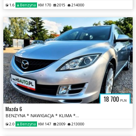
1.6
Benzyna
KM 170
2015
214000
18 700
PLN
Mazda 6
BENZYNA * NAWIGACJA * KLIMA * super * okazja * polecamy
2.0
Benzyna
KM 147
2009
213000