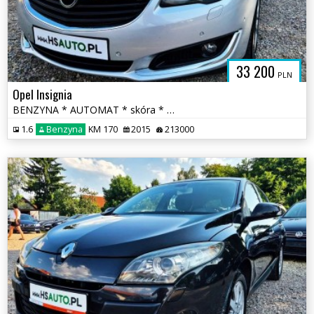
33 200
PLN
Opel Insignia
BENZYNA * AUTOMAT * skóra * martwa strefa * KAMERA * nawigacja * lift
1.6
Benzyna
KM 170
2015
213000