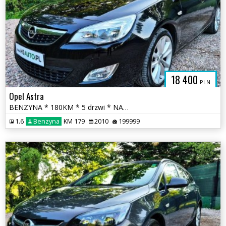
18 400
PLN
Opel Astra
BENZYNA * 180KM * 5 drzwi * NAWIGACJA * super * oakzja * polecamy
1.6
Benzyna
KM 179
2010
199999