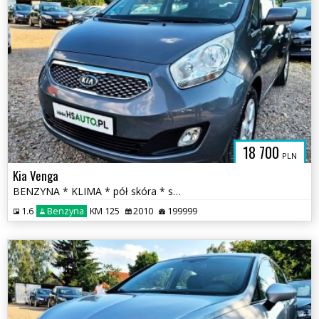
18 700
PLN
Kia Venga
BENZYNA * KLIMA * pół skóra * super * okazja * POLECAMY
1.6
Benzyna
KM 125
2010
199999