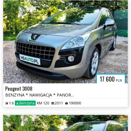
17 600
PLN
Peugeot 3008
BENZYNA * NAWIGACJA * PANORAMA * super * okazja * polecamy
1.6
Benzyna
KM 120
2011
190000