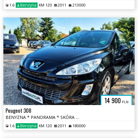
1.6
Benzyna
KM 120
2011
213000
14 900
PLN
Peugeot 308
BENYZNA * PANORAMA * SKÓRA * nawigacja * niski przebieg * OKAZJA
1.6
Benzyna
KM 120
2011
180000