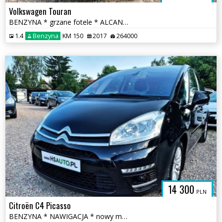
Volkswagen Touran
BENZYNA * grzane fotele * ALCANTARA * nawigacja * OKAZJA
1.4
Benzyna
KM 150
2017
264000
14 300
PLN
Citroën C4 Picasso
BENZYNA * NAWIGACJA * nowy model * super * okazja * polecamy