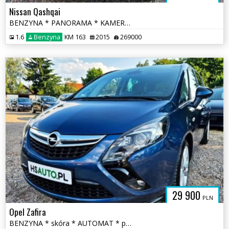
Nissan Qashqai
BENZYNA * PANORAMA * KAMERY 360 * super * okazja * polecamy
1.6
Benzyna
KM 163
2015
269000
29 900
PLN
Opel Zafira
BENZYNA * skóra * AUTOMAT * panorama * super * okazja * 170KM