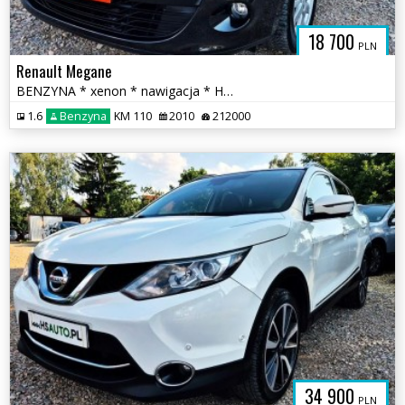
18 700
PLN
Renault Megane
BENZYNA * xenon * nawigacja * HANDS FREE * super * OKAZJA * 5 drzwi
1.6
Benzyna
KM 110
2010
212000
34 900
PLN