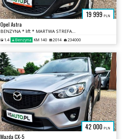
19 999
PLN
Opel Astra
BENZYNA * lift * MARTWA STREFA * KAMERA * nawigacja * super * okazja
1.4
Benzyna
KM 140
2014
234000
42 000
PLN
Mazda CX-5