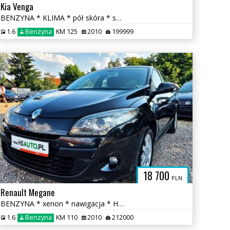
Kia Venga
BENZYNA * KLIMA * pół skóra * super * okazja * POLECAMY
1.6
Benzyna
KM 125
2010
199999
18 700
PLN
Renault Megane
BENZYNA * xenon * nawigacja * HANDS FREE * super * OKAZJA * 5 drzwi
1.6
Benzyna
KM 110
2010
212000