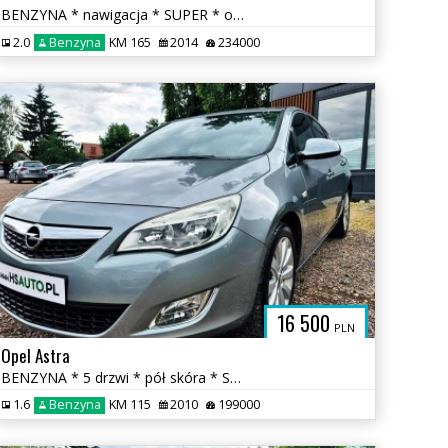
BENZYNA * nawigacja * SUPER * okazja * ATRAKCYJNY WYGLĄD * polecamy
2.0
Benzyna
KM 165
2014
234000
16 500
PLN
Opel Astra
BENZYNA * 5 drzwi * pół skóra * SUPER * OKAZJA * polecamy
1.6
Benzyna
KM 115
2010
199000