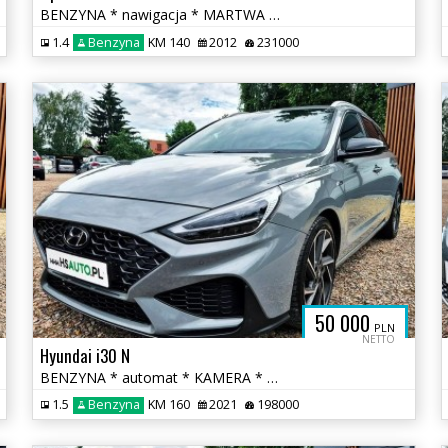
BENZYNA * nawigacja * MARTWA STREFA * PANORAMA * super * okazja
1.4
Benzyna
KM 140
2012
231000
50 000
PLN
NETTO
Hyundai i30 N
BENZYNA * automat * KAMERA * NLine * alcantara * FULL * hybryda
1.5
Benzyna
KM 160
2021
198000