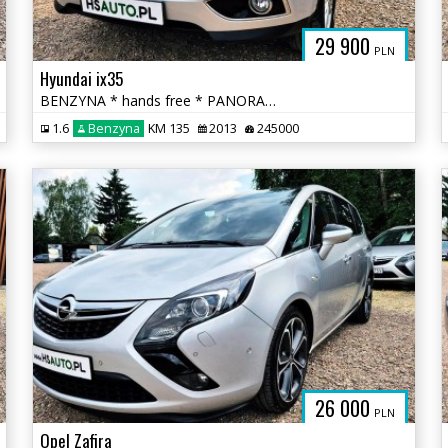
29 900
PLN
Hyundai ix35
BENZYNA * hands free * PANORAMA * super * OKAZJA * polecamy
1.6
Benzyna
KM 135
2013
245000
26 000
PLN
Opel Zafira