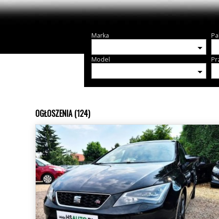
Marka
Pa
Model
Pr
OGŁOSZENIA (124)