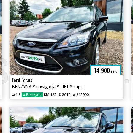
SAUTO.COM.
14 900
PLN
Ford Focus
BENZYNA * nawigacja * LIFT * super * okazja * POLECAMY
1.8
Benzyna
KM 125
2010
212000