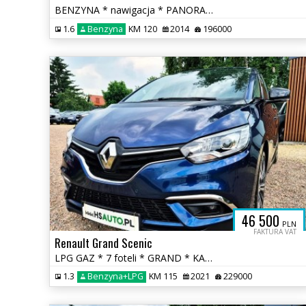
BENZYNA * nawigacja * PANORAMA * SKÓRA * grzane fotele * OKAZJA
1.6
Benzyna
KM 120
2014
196000
46 500
PLN
FAKTURA VAT
Renault Grand Scenic
LPG GAZ * 7 foteli * GRAND * KAMERA * nawigacja * super * okazja
1.3
Benzyna+LPG
KM 115
2021
229000