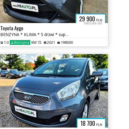
29 900
PLN
FAKTURA VAT
Toyota Aygo
BENZYNA * KLIMA * 5 drzwi * super * oakzja * POLECAMY
1.0
Benzyna
KM 72
2021
198000
18 700
PLN