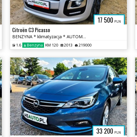
17 500
PLN
Citroën C3 Picasso
BENZYNA * klimatyzacja * AUTOMAT * super * okazja
1.6
Benzyna
KM 120
2013
219000
33 200
PLN