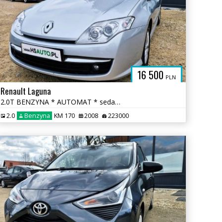
16 500
PLN
Renault Laguna
2.0T BENZYNA * AUTOMAT * sedan * super * okazja * POLECAMY
2.0
Benzyna
KM 170
2008
223000