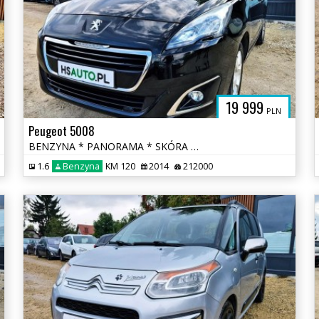
19 999
PLN
Peugeot 5008
BENZYNA * PANORAMA * SKÓRA * lift * nawigacja * super * okazja
1.6
Benzyna
KM 120
2014
212000