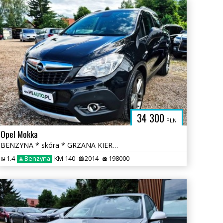
PL
34 300
PLN
Opel Mokka
BENZYNA * skóra * GRZANA KIEROWNICA * kamera * FULL * okazja
1.4
Benzyna
KM 140
2014
198000