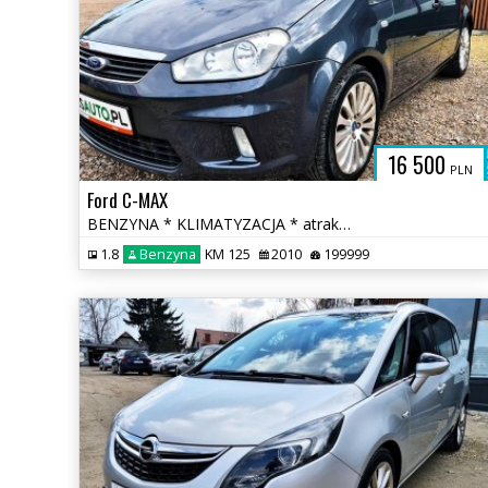
16 500
PLN
Ford C-MAX
BENZYNA * KLIMATYZACJA * atrakcyjny wygląd * SUPER * okazja * polecamy
1.8
Benzyna
KM 125
2010
199999