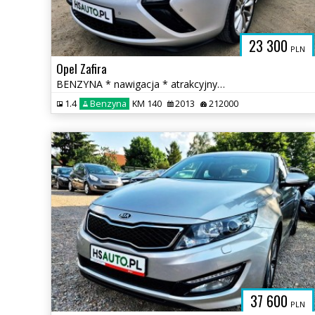
23 300
PLN
Opel Zafira
BENZYNA * nawigacja * atrakcyjny wygląd * 2x PDC * OKAZJA * polecamy
1.4
Benzyna
KM 140
2013
212000
37 600
PLN