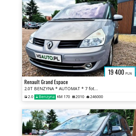
H
19 400
PLN
Renault Grand Espace
2.0T BENZYNA * AUTOMAT * 7 foteli * GRAND * 2x PDC * polecamy * okazja
2.0
Benzyna
KM 170
2010
246000