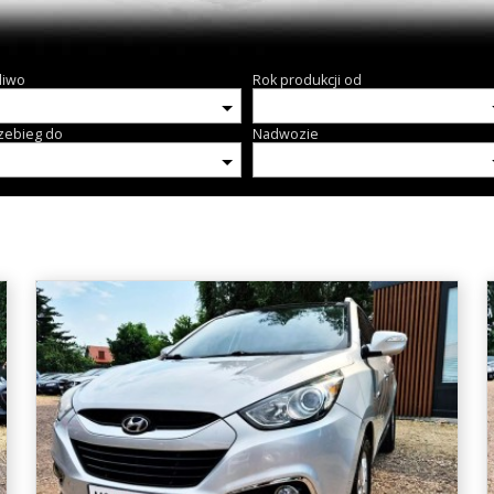
liwo
Rok produkcji od
zebieg do
Nadwozie