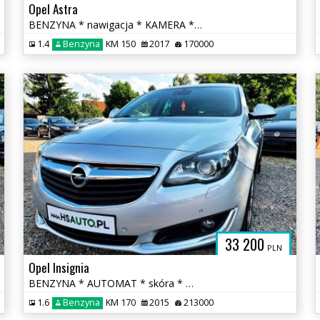
Opel Astra
BENZYNA * nawigacja * KAMERA * atrakcyjny wygląd * OKAZJA
1.4
Benzyna
KM 150
2017
170000
33 200
PLN
Opel Insignia
BENZYNA * AUTOMAT * skóra * martwa strefa * KAMERA * nawigacja * lift
1.6
Benzyna
KM 170
2015
213000