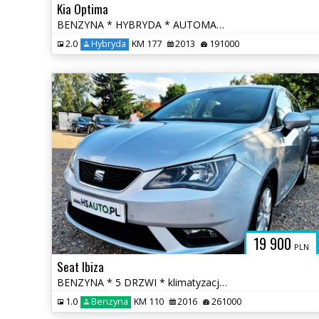
Kia Optima
BENZYNA * HYBRYDA * AUTOMAT * atrakcyjny wygląd * super * okazja
2.0
Hybryda
KM 177
2013
191000
19 900
PLN
Seat Ibiza
BENZYNA * 5 DRZWI * klimatyzacja * 2x PDC * super * okazja * POLECAMY
1.0
Benzyna
KM 110
2016
261000