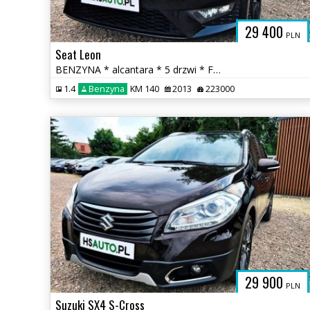
29 400
PLN
Seat Leon
BENZYNA * alcantara * 5 drzwi * FR * nawigacja * SUPER * OKAZJA
1.4
Benzyna
KM 140
2013
223000
29 900
PLN
Suzuki SX4 S-Cross