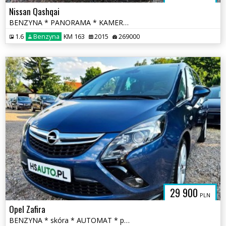
Nissan Qashqai
BENZYNA * PANORAMA * KAMERY 360 * super * okazja * polecamy
1.6
Benzyna
KM 163
2015
269000
29 900
PLN
Opel Zafira
BENZYNA * skóra * AUTOMAT * panorama * super * okazja * 170KM