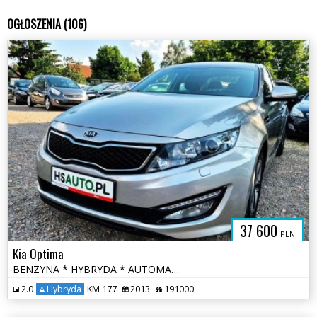
OGŁOSZENIA (106)
37 600
PLN
Kia Optima
BENZYNA * HYBRYDA * AUTOMAT * atrakcyjny wygląd * super * okazja
2.0
Hybryda
KM 177
2013
191000