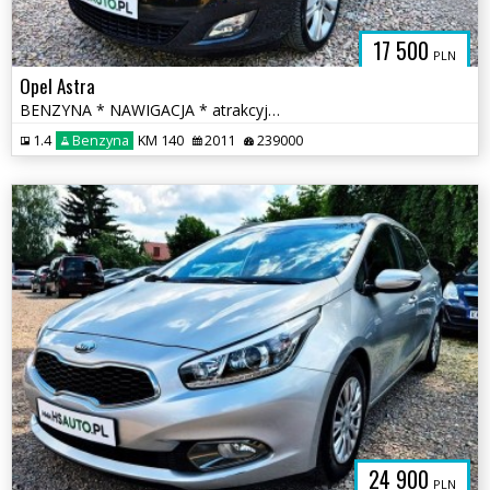
17 500
PLN
Opel Astra
BENZYNA * NAWIGACJA * atrakcyjny wygląd * SUPER * okazja
1.4
Benzyna
KM 140
2011
239000
24 900
PLN