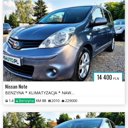
14 400
PLN
Nissan Note
BENZYNA * KLIMATYZACJA * NAWIGACJA * super * okazja * polecamy
1.4
Benzyna
KM 88
2010
229000