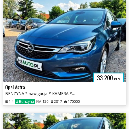
33 200
PLN
Opel Astra
BENZYNA * nawigacja * KAMERA * atrakcyjny wygląd * OKAZJA
1.4
Benzyna
KM 150
2017
170000