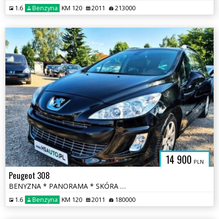
1.6
Benzyna
KM 120
2011
213000
14 900
PLN
Peugeot 308
BENYZNA * PANORAMA * SKÓRA * nawigacja * niski przebieg * OKAZJA
1.6
Benzyna
KM 120
2011
180000