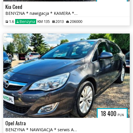
Kia Ceed
BENYZNA * nawigacja * KAMERA * serwis ASO * super * OKAZJA
1.6
Benzyna
KM 135
2013
206000
18 400
PLN
Opel Astra
BENZYNA * NAWIGACJA * serwis ASO Opel * super * OKAZJA * polecamy