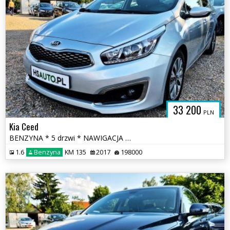
33 200
PLN
Kia Ceed
BENZYNA * 5 drzwi * NAWIGACJA * KAMERA * super * okazja * polecamy
1.6
Benzyna
KM 135
2017
198000