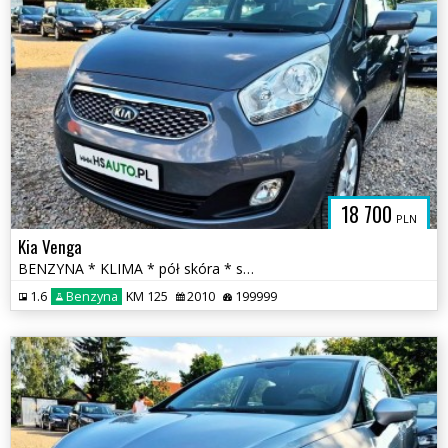
18 700
PLN
Kia Venga
BENZYNA * KLIMA * pół skóra * super * okazja * POLECAMY
1.6
Benzyna
KM 125
2010
199999