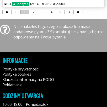
1.4
Benzyna
KM 140
2012
205000
1
2
3
4
5
Nie znalazłeś tego czego szukasz lub masz
dodatkowe pytania? Skontaktuj się z nami, chętnie
odpowiemy na Twoje pytania.
INFORMACJE
Polityka prywatności
Polityka cookies
Klauzula informacyjna RODO
Reklamacje
GODZINY OTWARCIA
10:00-18:00 - Poniedziałek