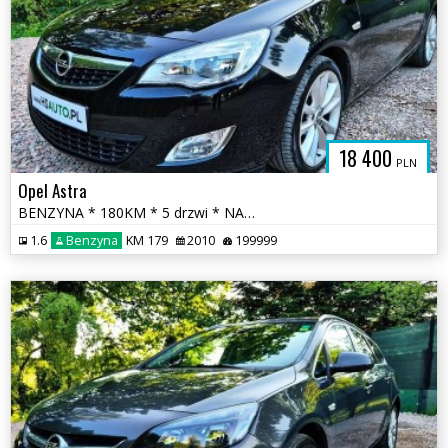
18 400
PLN
Opel Astra
BENZYNA * 180KM * 5 drzwi * NAWIGACJA * super * oakzja * polecamy
1.6
Benzyna
KM 179
2010
199999