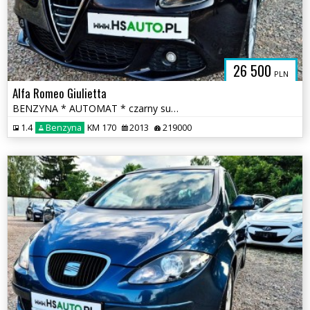
SAUTO.COM.
26 500
PLN
Alfa Romeo Giulietta
BENZYNA * AUTOMAT * czarny sufit * łopatki F1 * super * OKAZJA
1.4
Benzyna
KM 170
2013
219000