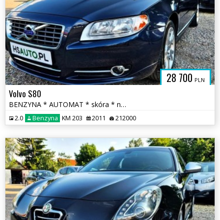
28 700
PLN
Volvo S80
BENZYNA * AUTOMAT * skóra * nawigacja * super * OKAZJA * polecamy
2.0
Benzyna
KM 203
2011
212000