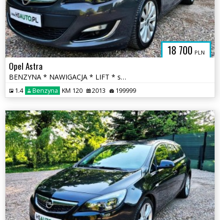
18 700
PLN
Opel Astra
BENZYNA * NAWIGACJA * LIFT * super * okazja * polecamy
1.4
Benzyna
KM 120
2013
199999