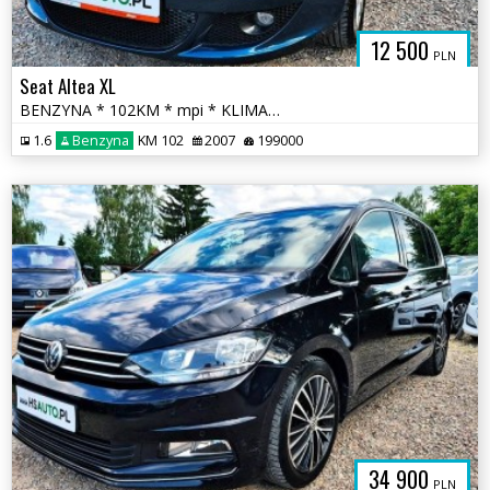
12 500
PLN
Seat Altea XL
BENZYNA * 102KM * mpi * KLIMATYZACJA * super * okazja * polecamy
1.6
Benzyna
KM 102
2007
199000
34 900
PLN