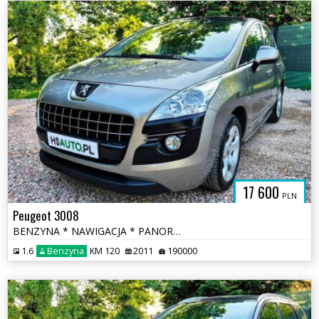
17 600
PLN
Peugeot 3008
BENZYNA * NAWIGACJA * PANORAMA * super * okazja * polecamy
1.6
Benzyna
KM 120
2011
190000