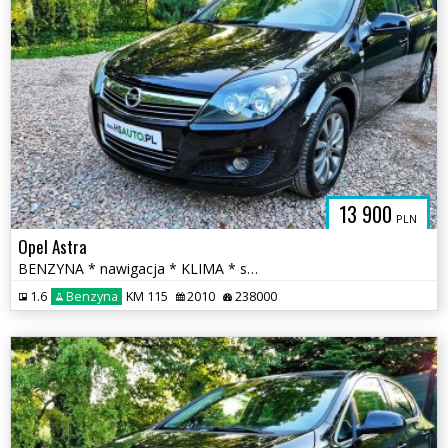
13 900
PLN
Opel Astra
BENZYNA * nawigacja * KLIMA * super * okazja * POLECAMY
1.6
Benzyna
KM 115
2010
238000