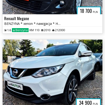
18 700
PLN
Renault Megane
BENZYNA * xenon * nawigacja * HANDS FREE * super * OKAZJA * 5 drzwi
1.6
Benzyna
KM 110
2010
212000
34 900
PLN