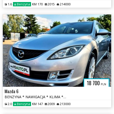
1.6
Benzyna
KM 170
2015
214000
18 700
PLN
Mazda 6
BENZYNA * NAWIGACJA * KLIMA * super * okazja * polecamy
2.0
Benzyna
KM 147
2009
213000