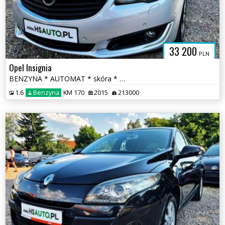
33 200
PLN
Opel Insignia
BENZYNA * AUTOMAT * skóra * martwa strefa * KAMERA * nawigacja * lift
1.6
Benzyna
KM 170
2015
213000