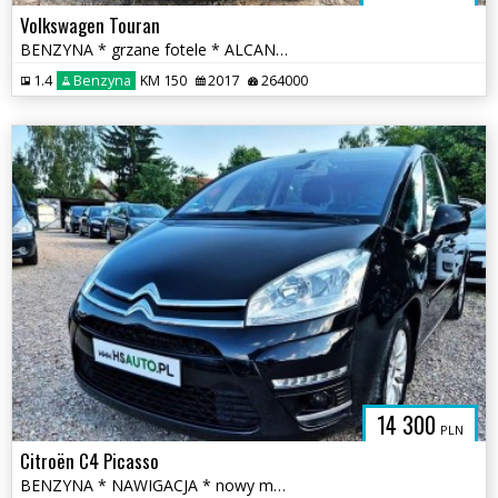
Volkswagen Touran
BENZYNA * grzane fotele * ALCANTARA * nawigacja * OKAZJA
1.4
Benzyna
KM 150
2017
264000
14 300
PLN
Citroën C4 Picasso
BENZYNA * NAWIGACJA * nowy model * super * okazja * polecamy