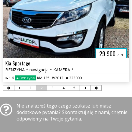
29 900
PLN
Kia Sportage
BENZYNA * nawigacja * KAMERA * super * OKAZJA * polecamy
1.6
Benzyna
KM 135
2012
223000
1
2
3
4
5
Nie znalazłeś tego czego szukasz lub masz
dodatkowe pytania? Skontaktuj się z nami, chętnie
odpowiemy na Twoje pytania.