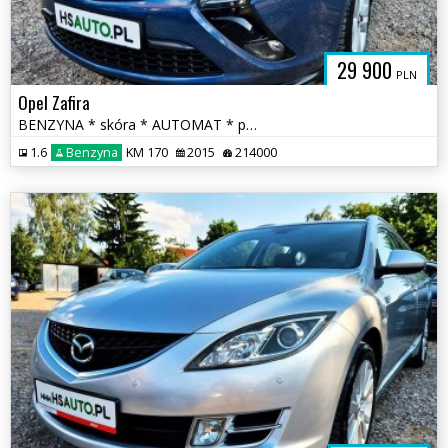
29 900
PLN
Opel Zafira
BENZYNA * skóra * AUTOMAT * panorama * super * okazja * 170KM
1.6
Benzyna
KM 170
2015
214000