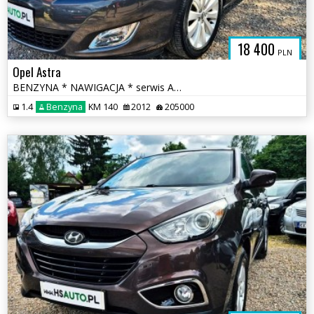
18 400
PLN
Opel Astra
BENZYNA * NAWIGACJA * serwis ASO Opel * super * OKAZJA * polecamy
1.4
Benzyna
KM 140
2012
205000