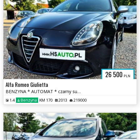
26 500
PLN
Alfa Romeo Giulietta
BENZYNA * AUTOMAT * czarny sufit * łopatki F1 * super * OKAZJA
1.4
Benzyna
KM 170
2013
219000