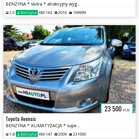
BENZYNA * skóra * atrakcyjny wygląd * SUPER * OKAZJA * polecamy
2.0
Benzyna
KM 163
2010
199999
23 500
PLN
Toyota Avensis
BENZYNA * KLIMATYZACJA * super * okazja * POLECAMY * serwis ASO Toyota
1.8
Benzyna
KM 147
2009
231000