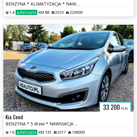
BENZYNA * KLIMATYZACJA * NAWIGACJA * super * okazja * polecamy
1.4
Benzyna
KM 88
2010
229000
33 200
PLN
Kia Ceed
BENZYNA * 5 drzwi * NAWIGACJA * KAMERA * super * okazja * polecamy
1.6
Benzyna
KM 135
2017
198000