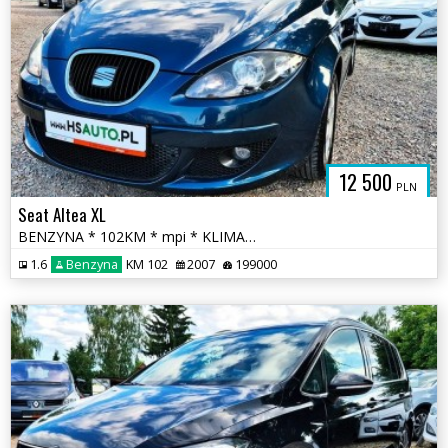
12 500
PLN
Seat Altea XL
BENZYNA * 102KM * mpi * KLIMATYZACJA * super * okazja * polecamy
1.6
Benzyna
KM 102
2007
199000