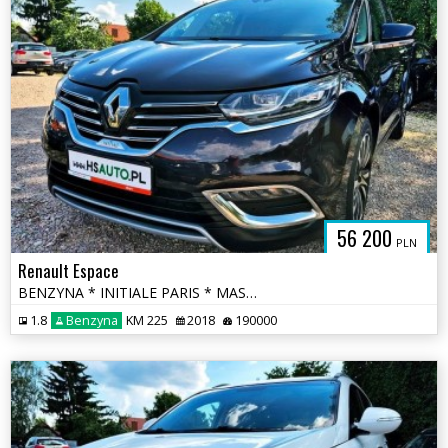
56 200
PLN
Renault Espace
BENZYNA * INITIALE PARIS * MASAŻE * automat * GRAND * 7 foteli * super
1.8
Benzyna
KM 225
2018
190000