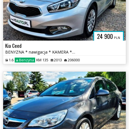
24 900
PLN
Kia Ceed
BENYZNA * nawigacja * KAMERA * serwis ASO * super * OKAZJA
1.6
Benzyna
KM 135
2013
206000