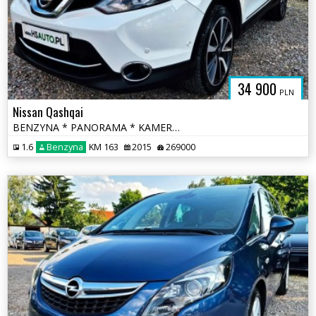
34 900
PLN
Nissan Qashqai
BENZYNA * PANORAMA * KAMERY 360 * super * okazja * polecamy
1.6
Benzyna
KM 163
2015
269000