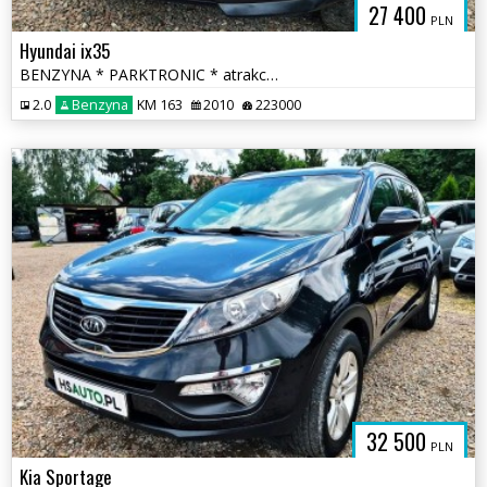
27 400
PLN
Hyundai ix35
BENZYNA * PARKTRONIC * atrakcyjny wygląd * super * okazja * POLECAMY
2.0
Benzyna
KM 163
2010
223000
32 500
PLN
Kia Sportage