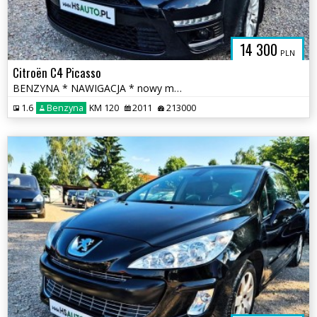
14 300
PLN
Citroën C4 Picasso
BENZYNA * NAWIGACJA * nowy model * super * okazja * polecamy
1.6
Benzyna
KM 120
2011
213000