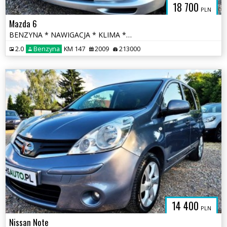
18 700
PLN
Mazda 6
BENZYNA * NAWIGACJA * KLIMA * super * okazja * polecamy
2.0
Benzyna
KM 147
2009
213000
14 400
PLN
Nissan Note