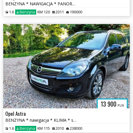
BENZYNA * NAWIGACJA * PANORAMA * super * okazja * polecamy
1.6
Benzyna
KM 120
2011
190000
SAUTO.COM.
13 900
PLN
Opel Astra
BENZYNA * nawigacja * KLIMA * super * okazja * POLECAMY
1.6
Benzyna
KM 115
2010
238000