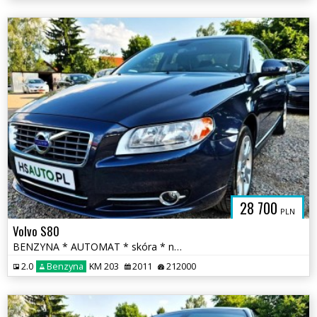
28 700
PLN
Volvo S80
BENZYNA * AUTOMAT * skóra * nawigacja * super * OKAZJA * polecamy
2.0
Benzyna
KM 203
2011
212000