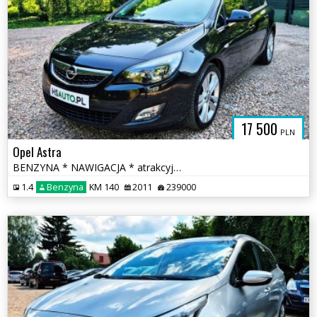
17 500
PLN
Opel Astra
BENZYNA * NAWIGACJA * atrakcyjny wygląd * SUPER * okazja
1.4
Benzyna
KM 140
2011
239000