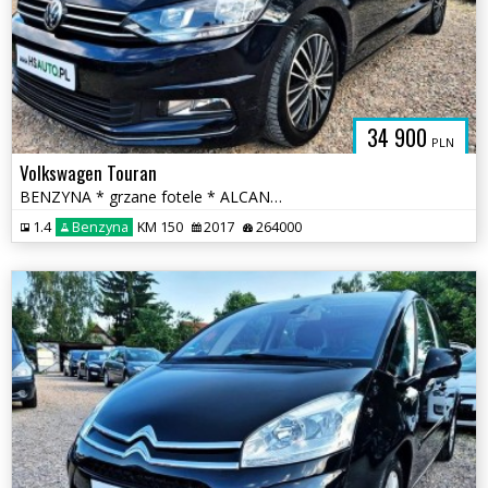
34 900
PLN
Volkswagen Touran
BENZYNA * grzane fotele * ALCANTARA * nawigacja * OKAZJA
1.4
Benzyna
KM 150
2017
264000