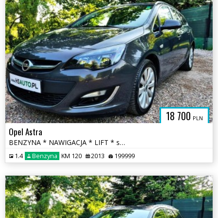
18 700
PLN
Opel Astra
BENZYNA * NAWIGACJA * LIFT * super * okazja * polecamy
1.4
Benzyna
KM 120
2013
199999