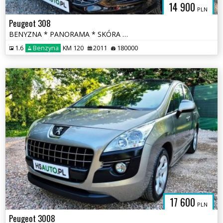
14 900
PLN
Peugeot 308
BENYZNA * PANORAMA * SKÓRA * nawigacja * niski przebieg * OKAZJA
1.6
Benzyna
KM 120
2011
180000
17 600
PLN
Peugeot 3008