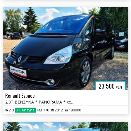
23 500
PLN
Renault Espace
2.0T BENZYNA * PANORAMA * xenon * pół skóra * SUPER * okazja * polecam
2.0
Benzyna
KM 170
2012
180000