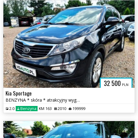
32 500
PLN
Kia Sportage
BENZYNA * skóra * atrakcyjny wygląd * SUPER * OKAZJA * polecamy
2.0
Benzyna
KM 163
2010
199999