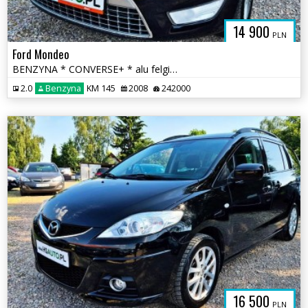
14 900
PLN
Ford Mondeo
BENZYNA * CONVERSE+ * alu felgi * KLIMA * super * okazja
2.0
Benzyna
KM 145
2008
242000
16 500
PLN