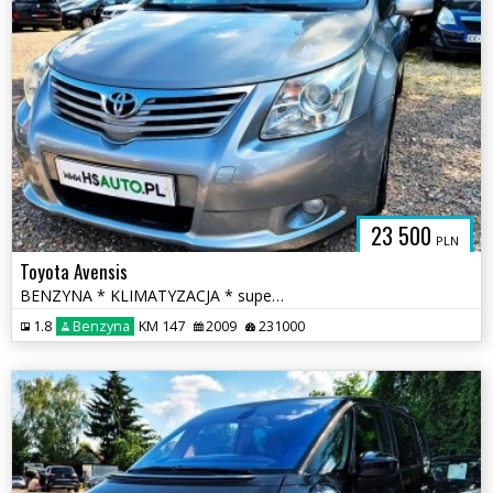
23 500
PLN
Toyota Avensis
BENZYNA * KLIMATYZACJA * super * okazja * POLECAMY * serwis ASO Toyota
1.8
Benzyna
KM 147
2009
231000