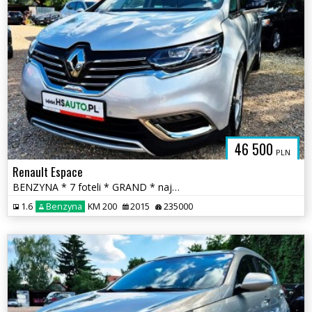
46 500
PLN
Renault Espace
BENZYNA * 7 foteli * GRAND * najbogatsza wer INITIALE PARIS * okazja
1.6
Benzyna
KM 200
2015
235000