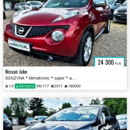
24 300
PLN
Nissan Juke
BENZYNA * klimatronic * super * atrakcyjny wygląd * OKAZJA
1.6
Benzyna
KM 117
2011
180000