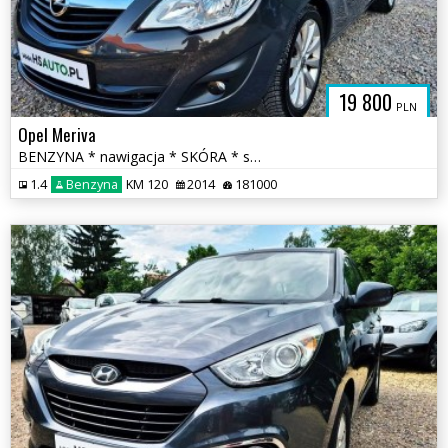
SAUTO.COM.
19 800
PLN
Opel Meriva
BENZYNA * nawigacja * SKÓRA * serwis ASO Opel * grzane fotele
1.4
Benzyna
KM 120
2014
181000