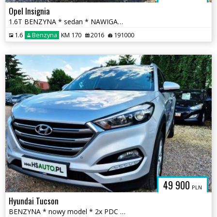
Opel Insignia
1.6T BENZYNA * sedan * NAWIGACJA * LIFT * super * xenon * 2x PDC
1.6
Benzyna
KM 170
2016
191000
49 900
PLN
Hyundai Tucson
BENZYNA * nowy model * 2x PDC * nawigacja * GRZANE TYLNE fotele