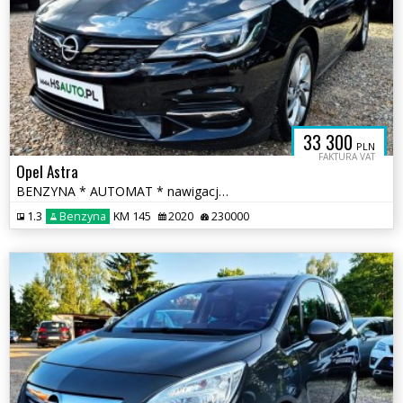
33 300
PLN
FAKTURA VAT
Opel Astra
BENZYNA * AUTOMAT * nawigacja * super * okazja * polecamy
1.3
Benzyna
KM 145
2020
230000