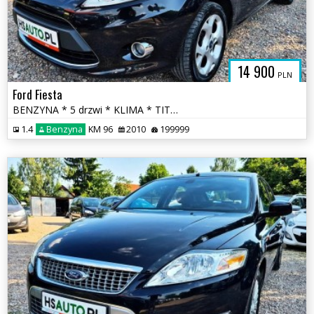
14 900
PLN
Ford Fiesta
BENZYNA * 5 drzwi * KLIMA * TITANIUM * super * okazja * polecamy
1.4
Benzyna
KM 96
2010
199999