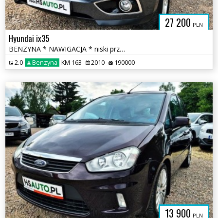
27 200
PLN
Hyundai ix35
BENZYNA * NAWIGACJA * niski przebieg * super * OKAZJA
2.0
Benzyna
KM 163
2010
190000
13 900
PLN