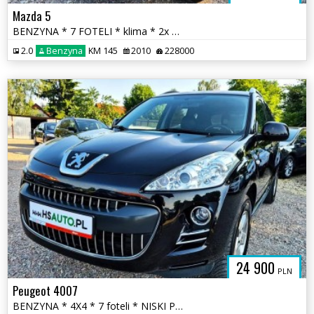
Mazda 5
BENZYNA * 7 FOTELI * klima * 2x drzwi przesuwne * SUPER * OKAZJA
2.0
Benzyna
KM 145
2010
228000
24 900
PLN
Peugeot 4007
BENZYNA * 4X4 * 7 foteli * NISKI PRZEBIEG * super * okazja