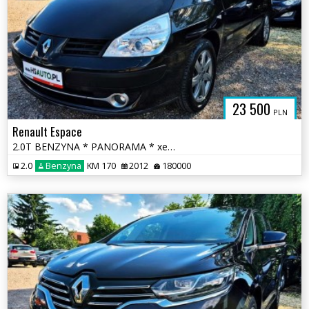
23 500
PLN
Renault Espace
2.0T BENZYNA * PANORAMA * xenon * pół skóra * SUPER * okazja * polecam
2.0
Benzyna
KM 170
2012
180000