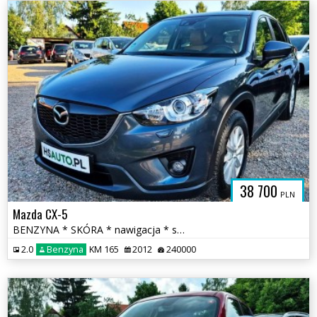
38 700
PLN
Mazda CX-5
BENZYNA * SKÓRA * nawigacja * super * okazja * polecamy
2.0
Benzyna
KM 165
2012
240000