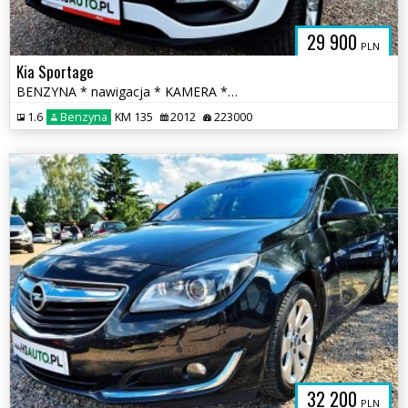
29 900
PLN
Kia Sportage
BENZYNA * nawigacja * KAMERA * super * OKAZJA * polecamy
1.6
Benzyna
KM 135
2012
223000
32 200
PLN