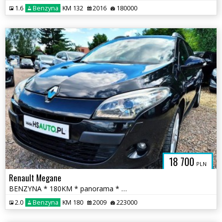
1.6
Benzyna
KM 132
2016
180000
18 700
PLN
Renault Megane
BENZYNA * 180KM * panorama * XENON * super * oakzja * POLECAMY
2.0
Benzyna
KM 180
2009
223000