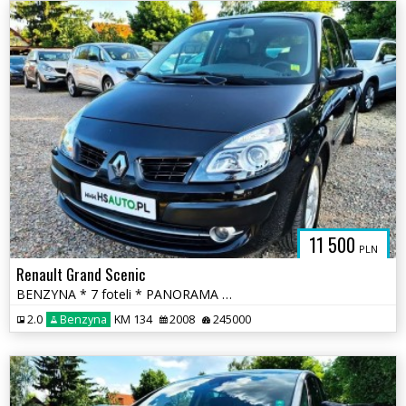
11 500
PLN
Renault Grand Scenic
BENZYNA * 7 foteli * PANORAMA * grand * XENON * super * okazja
2.0
Benzyna
KM 134
2008
245000