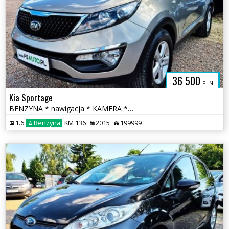
36 500
PLN
Kia Sportage
BENZYNA * nawigacja * KAMERA * LIFT * LED * super * okazja
1.6
Benzyna
KM 136
2015
199999