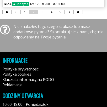
2.4
Benzyna
KM 170
2009
180000
1
2
3
4
5
Nie znalazłeś tego czego szukasz lub masz
dodatkowe pytania? Skontaktuj się z nami, chętnie
odpowiemy na Twoje pytania.
INFORMACJE
Polityka prywatności
Polityka cookies
Klauzula informacyjna RODO
Reklamacje
GODZINY OTWARCIA
10:00-18:00 - Poniedziałek