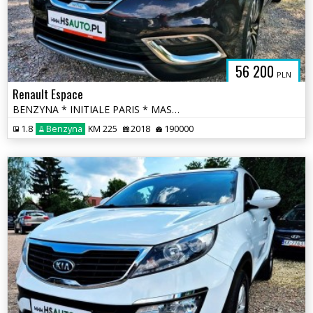
56 200
PLN
Renault Espace
BENZYNA * INITIALE PARIS * MASAŻE * automat * GRAND * 7 foteli * super
1.8
Benzyna
KM 225
2018
190000