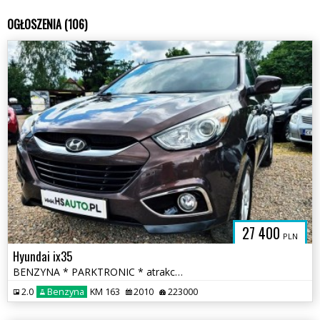
OGŁOSZENIA (106)
27 400
PLN
Hyundai ix35
BENZYNA * PARKTRONIC * atrakcyjny wygląd * super * okazja * POLECAMY
2.0
Benzyna
KM 163
2010
223000