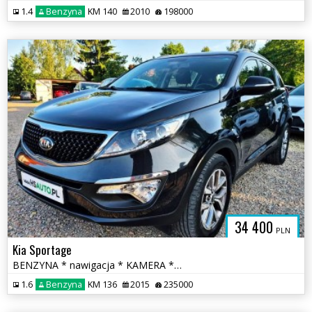
1.4
Benzyna
KM 140
2010
198000
34 400
PLN
Kia Sportage
BENZYNA * nawigacja * KAMERA * LIFT * atrakcyjny wygląd * OKAZJA
1.6
Benzyna
KM 136
2015
235000