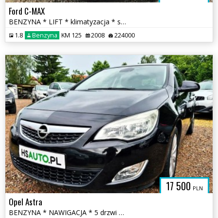
Ford C-MAX
BENZYNA * LIFT * klimatyzacja * super * okazja * POLECAMY
1.8
Benzyna
KM 125
2008
224000
17 500
PLN
Opel Astra
BENZYNA * NAWIGACJA * 5 drzwi * pół skóra * SUPER * okazja * polecamy